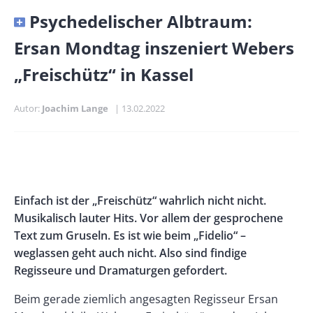
Banner
Psychedelischer Albtraum:
Full-
Ersan Mondtag inszeniert Webers
Size
„Freischütz“ in Kassel
Autor
Joachim Lange
Publikationsdatum
13.02.2022
Banner
Rectangle
Banner
Left
Rectangle
Body
Einfach ist der „Freischütz“ wahrlich nicht nicht.
Right
Musikalisch lauter Hits. Vor allem der gesprochene
Text zum Gruseln. Es ist wie beim „Fidelio“ –
weglassen geht auch nicht. Also sind findige
Regisseure und Dramaturgen gefordert.
Beim gerade ziemlich angesagten Regisseur Ersan