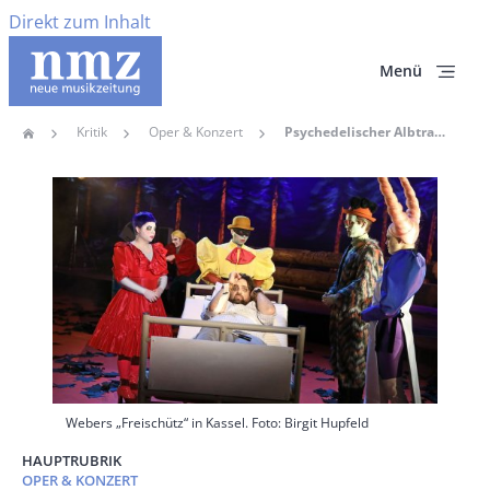
Direkt zum Inhalt
Menü
Kritik
Oper & Konzert
Psychedelischer Albtraum: Ersan Mondtag Inszeniert Webers „Freischütz“ In Kassel
Home
Pfadnavigation
Hauptbild
Webers „Freischütz“ in Kassel. Foto: Birgit Hupfeld
HAUPTRUBRIK
OPER & KONZERT