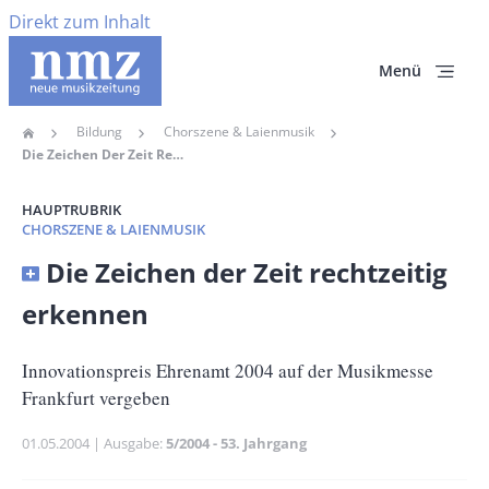
Direkt zum Inhalt
Menü
Bildung
Chorszene & Laienmusik
Home
Pfadnavigation
Die Zeichen Der Zeit Rechtzeitig Erkennen
HAUPTRUBRIK
CHORSZENE & LAIENMUSIK
Banner
Die Zeichen der Zeit rechtzeitig
Full-
erkennen
Size
Untertitel
Innovationspreis Ehrenamt 2004 auf der Musikmesse
Frankfurt vergeben
Publikationsdatum
01.05.2004
Ausgabe
5/2004 - 53. Jahrgang