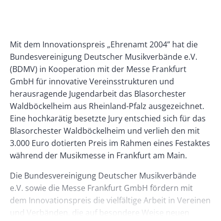
Banner
Rectangle
Banner
Left
Rectangle
Body
Mit dem Innovationspreis „Ehrenamt 2004” hat die
Right
Bundesvereinigung Deutscher Musikverbände e.V.
(BDMV) in Kooperation mit der Messe Frankfurt
GmbH für innovative Vereinsstrukturen und
herausragende Jugendarbeit das Blasorchester
Waldböckelheim aus Rheinland-Pfalz ausgezeichnet.
Eine hochkarätig besetzte Jury entschied sich für das
Blasorchester Waldböckelheim und verlieh den mit
3.000 Euro dotierten Preis im Rahmen eines Festaktes
während der Musikmesse in Frankfurt am Main.
Die Bundesvereinigung Deutscher Musikverbände
e.V. sowie die Messe Frankfurt GmbH fördern mit
dem Innovationspreis die vielfältige Arbeit in Vereinen
und Verbänden, die auf besondere Weise neuen