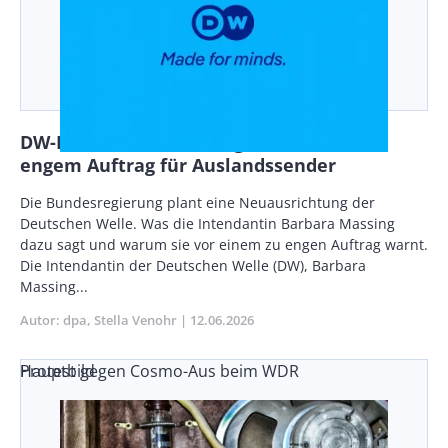
DW-Intendantin Massing warnt vor zu
engem Auftrag für Auslandssender
Body
Die Bundesregierung plant eine Neuausrichtung der
Deutschen Welle. Was die Intendantin Barbara Massing
dazu sagt und warum sie vor einem zu engen Auftrag warnt.
Die Intendantin der Deutschen Welle (DW), Barbara
Massing...
Autor
dpa
Stella Venohr
Publikationsdatum
12.06.2026
Protest gegen Cosmo-Aus beim WDR
Hauptbild