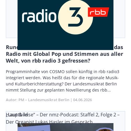
Rundfunkvielfalt in Berlin: Wird COSMO, das
Radio mit Global Pop und Stimmen aus aller
Welt, von rbb radio 3 gefressen?
Body
Programminhalte von COSMO sollen künftig in rbb radio3
integriert werden. Was heißt das für die regionale Musik-
und Kulturberichterstattung? Der Landesmusikrat Berlin
nimmt Stellung zur geplanten Novellierung des rbb...
Autor
PM – Landesmusikrat Berlin
Publikationsdatum
04.06.2026
„Laut & leise“ – Der nmz-Podcast: Staffel 2, Folge 2 –
Hauptbild
Der Organist Lukas Hasler im Gespräch