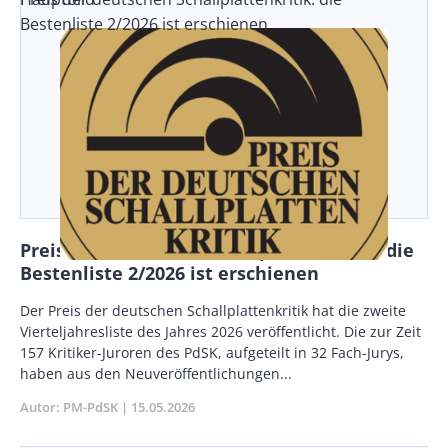
Bestenliste 2/2026 ist erschienen
Preis der deutschen Schallplattenkritik: die
Bestenliste 2/2026 ist erschienen
Body
Der Preis der deutschen Schallplattenkritik hat die zweite
Vierteljahresliste des Jahres 2026 veröffentlicht. Die zur Zeit
157 Kritiker-Juroren des PdSK, aufgeteilt in 32 Fach-Jurys,
haben aus den Neuveröffentlichungen...
Autor
PM-PdSK
Publikationsdatum
15.05.2026