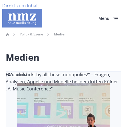
Direkt zum Inhalt
Menü
Politik & Szene
Medien
Home
Pfadnavigation
Medien
„We are suckt by all these monopolies!“ – Fragen,
Hauptbild
Analysen, Appelle und Modelle bei der dritten Kölner
„AI Music Conference“