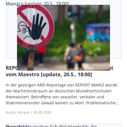
Maestro [update, 20.5., 18:00]
REPORT MAINZ: Macht_Spiel - Missbraucht
vom Maestro [update, 20.5., 18:00]
Body
In der gestrigen ARD-Reportage von REPORT MAINZ wurde
der Machtmissbrauch an deutschen Musikhochschulen
thematisiert. Betroffene von sexueller, verbaler und
diskriminierender Gewalt kamen zu Wort. Problematische...
Autor
kiz-pm
Publikationsdatum
20.05.2026
Preis der deutschen Schallplattenkritik: die
Hauptbild