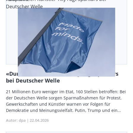
Deutscher Welle
«Dummheit»: Künstler Tilly rügt Sparkurs
bei Deutscher Welle
Body
21 Millionen Euro weniger im Etat, 160 Stellen betroffen: Bei
der Deutschen Welle sorgen Sparmaßnahmen für Protest.
Gewerkschaften und Künstler warnen vor Folgen für
Demokratie und Meinungsvielfalt. Putin, Trump und ein...
Autor
dpa
Publikationsdatum
22.04.2026