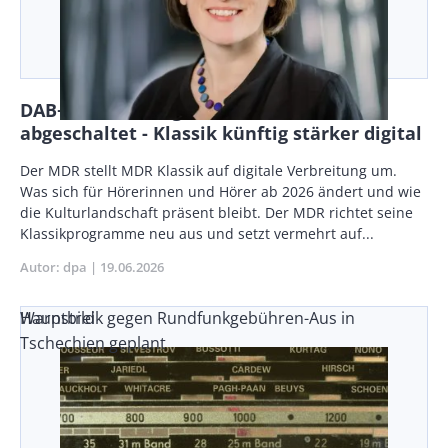
DAB+-Verbreitung von MDR Klassik wird
abgeschaltet - Klassik künftig stärker digital
Body
Der MDR stellt MDR Klassik auf digitale Verbreitung um.
Was sich für Hörerinnen und Hörer ab 2026 ändert und wie
die Kulturlandschaft präsent bleibt. Der MDR richtet seine
Klassikprogramme neu aus und setzt vermehrt auf...
Autor
dpa
Publikationsdatum
19.06.2026
Warnstreik gegen Rundfunkgebühren-Aus in
Hauptbild
Tschechien geplant