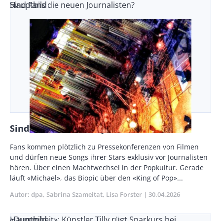
Sind Fans die neuen Journalisten?
Hauptbild
Sind Fans die neuen Journalisten?
Body
Fans kommen plötzlich zu Pressekonferenzen von Filmen
und dürfen neue Songs ihrer Stars exklusiv vor Journalisten
hören. Über einen Machtwechsel in der Popkultur. Gerade
läuft «Michael», das Biopic über den «King of Pop»...
Autor
dpa
Sabrina Szameitat
Lisa Forster
Publikationsdatum
30.04.2026
«Dummheit»: Künstler Tilly rügt Sparkurs bei
Hauptbild