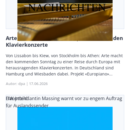
Arte feiert Fête de la Musique: Acht Stunden
Klavierkonzerte
Body
Von Lissabon bis Kiew, von Stockholm bis Athen: Arte macht
den kommenden Sonntag zu einer Reise durch Europa mit
herausragenden Klavierkonzerten. In Deutschland sind
Hamburg und Wiesbaden dabei. Projekt «Europiano»...
Autor
dpa
Publikationsdatum
17.06.2026
DW-Intendantin Massing warnt vor zu engem Auftrag
Hauptbild
für Auslandssender