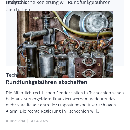
Tschechische Regierung will Rundfunkgebühren
Hauptbild
abschaffen
Tschechische Regierung will
Rundfunkgebühren abschaffen
Body
Die öffentlich-rechtlichen Sender sollen in Tschechien schon
bald aus Steuergeldern finanziert werden. Bedeutet das
mehr staatliche Kontrolle? Oppositionspolitiker schlagen
Alarm. Die rechte Regierung in Tschechien will...
Autor
dpa
Publikationsdatum
14.04.2026