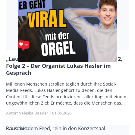
„Laut & leise“ – Der nmz-Podcast: Staffel 2,
Folge 2 – Der Organist Lukas Hasler im
Gespräch
Vorspann
Millionen Menschen scrollen täglich durch ihre Social-
/
Media-Feeds. Lukas Hasler gehört zu denen, die den
Teaser
Content für diese Feeds produzieren - allerdings mit einem
ungewöhnlichen Ziel: Er möchte, dass die Menschen das...
Autor
Valeska Baader
Publikationsdatum
01.06.2026
Raus aus dem Feed, rein in den Konzertsaal
Hauptbild