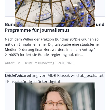
Bundestag: Grüne fordern Digitalabgabe und
Programme für Journalismus
Body
Nach dem Willen der Fraktion Bündnis 90/Die Grünen soll
mit den Einnahmen einer Digitalabgabe eine staatsferne
Medienförderung finanziert werden. In einem Antrag (
21/6657) fordert sie Bundesregierung auf, die...
Autor
PM – Heute im Bundestag
Publikationsdatum
29.06.2026
DAB+-Verbreitung von MDR Klassik wird abgeschaltet
Hauptbild
- Klassik künftig stärker digital