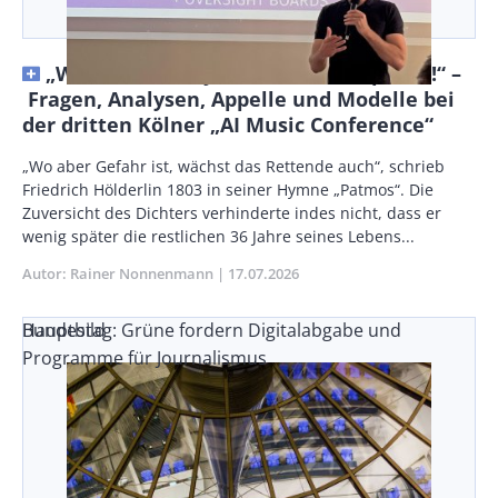
„We are suckt by all these monopolies!“ –
Fragen, Analysen, Appelle und Modelle bei
der dritten Kölner „AI Music Conference“
Vorspann
„Wo aber Gefahr ist, wächst das Rettende auch“, schrieb
/
Friedrich Hölderlin 1803 in seiner Hymne „Patmos“. Die
Teaser
Zuversicht des Dichters verhinderte indes nicht, dass er
wenig später die restlichen 36 Jahre seines Lebens...
Autor
Rainer Nonnenmann
Publikationsdatum
17.07.2026
Bundestag: Grüne fordern Digitalabgabe und
Hauptbild
Programme für Journalismus