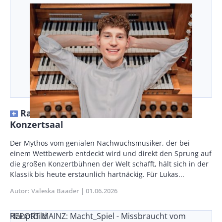
Raus aus dem Feed, rein in den
Konzertsaal
Vorspann
Der Mythos vom genialen Nachwuchsmusiker, der bei
/
einem Wettbewerb entdeckt wird und direkt den Sprung auf
Teaser
die großen Konzertbühnen der Welt schafft, hält sich in der
Klassik bis heute erstaunlich hartnäckig. Für Lukas...
Autor
Valeska Baader
Publikationsdatum
01.06.2026
REPORT MAINZ: Macht_Spiel - Missbraucht vom
Hauptbild