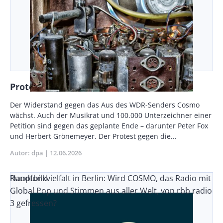
Protest gegen Cosmo-Aus beim WDR
Body
Der Widerstand gegen das Aus des WDR-Senders Cosmo
wächst. Auch der Musikrat und 100.000 Unterzeichner einer
Petition sind gegen das geplante Ende – darunter Peter Fox
und Herbert Grönemeyer. Der Protest gegen die...
Autor
dpa
Publikationsdatum
12.06.2026
Rundfunkvielfalt in Berlin: Wird COSMO, das Radio mit
Hauptbild
Global Pop und Stimmen aus aller Welt, von rbb radio
3 gefressen?