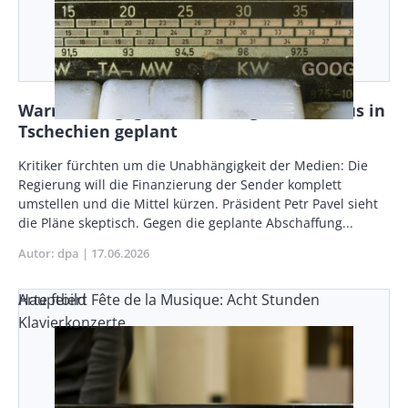
Warnstreik gegen Rundfunkgebühren-Aus in
Tschechien geplant
Body
Kritiker fürchten um die Unabhängigkeit der Medien: Die
Regierung will die Finanzierung der Sender komplett
umstellen und die Mittel kürzen. Präsident Petr Pavel sieht
die Pläne skeptisch. Gegen die geplante Abschaffung...
Autor
dpa
Publikationsdatum
17.06.2026
Arte feiert Fête de la Musique: Acht Stunden
Hauptbild
Klavierkonzerte