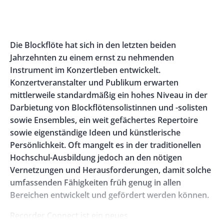
Banner
Rectangle
Banner
Left
Rectangle
Body
Die Blockflöte hat sich in den letzten beiden
Right
Jahrzehnten zu einem ernst zu nehmenden
Instrument im Konzertleben entwickelt.
Konzertveranstalter und Publikum erwarten
mittlerweile standardmäßig ein hohes Niveau in der
Darbietung von Blockflötensolistinnen und -solisten
sowie Ensembles, ein weit gefächertes Repertoire
sowie eigenständige Ideen und künstlerische
Persönlichkeit. Oft mangelt es in der traditionellen
Hochschul-Ausbildung jedoch an den nötigen
Vernetzungen und Herausforderungen, damit solche
umfassenden Fähigkeiten früh genug in allen
Bereichen entwickelt und gefördert werden können.
Recorder Connect ist ein neues