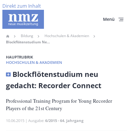
Direkt zum Inhalt
Menü
Bildung
Hochschulen & Akademien
Home
Pfadnavigation
Blockflötenstudium Neu Gedacht: Recorder Connect
HAUPTRUBRIK
HOCHSCHULEN & AKADEMIEN
Banner
Blockflötenstudium neu
Full-
gedacht: Recorder Connect
Size
Untertitel
Professional Training Program for Young Recorder
Players of the 21st Century
Publikationsdatum
10.06.2015
Ausgabe
6/2015 - 64. Jahrgang