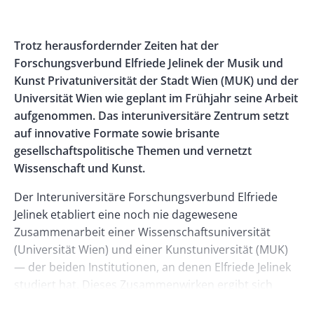
Banner
Rectangle
Banner
Left
Rectangle
Body
Trotz herausfordernder Zeiten hat der
Right
Forschungsverbund Elfriede Jelinek der Musik und
Kunst Privatuniversität der Stadt Wien (MUK) und der
Universität Wien wie geplant im Frühjahr seine Arbeit
aufgenommen. Das interuniversitäre Zentrum setzt
auf innovative Formate sowie brisante
gesellschaftspolitische Themen und vernetzt
Wissenschaft und Kunst.
Der Interuniversitäre Forschungsverbund Elfriede
Jelinek etabliert eine noch nie dagewesene
Zusammenarbeit einer Wissenschaftsuniversität
(Universität Wien) und einer Kunstuniversität (MUK)
— der beiden Institutionen, an denen Elfriede Jelinek
studiert hat. Dieses Zusammenwirken ergibt sich
auch konsequent aus Elfriede Jelineks intermedialer