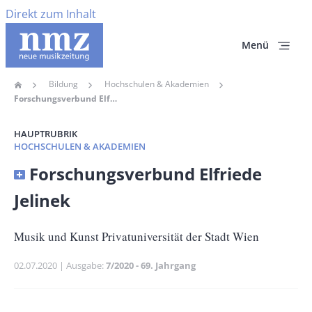
Direkt zum Inhalt
Menü
Bildung
Hochschulen & Akademien
Home
Pfadnavigation
Forschungsverbund Elfriede Jelinek
HAUPTRUBRIK
HOCHSCHULEN & AKADEMIEN
Banner
Forschungsverbund Elfriede
Full-
Jelinek
Size
Untertitel
Musik und Kunst Privatuniversität der Stadt Wien
Publikationsdatum
02.07.2020
Ausgabe
7/2020 - 69. Jahrgang