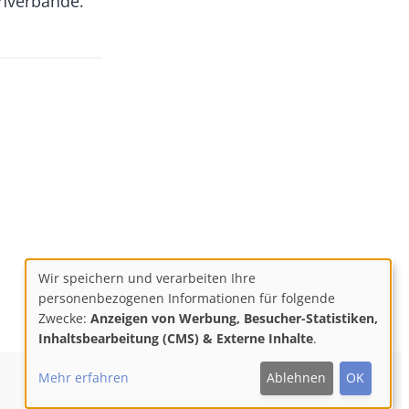
nverbände.
Wir speichern und verarbeiten Ihre
Use
personenbezogenen Informationen für folgende
Zwecke:
Anzeigen von Werbung, Besucher-Statistiken,
of
Inhaltsbearbeitung (CMS) & Externe Inhalte
.
personal
Mehr erfahren
Ablehnen
OK
F
M
Y
data