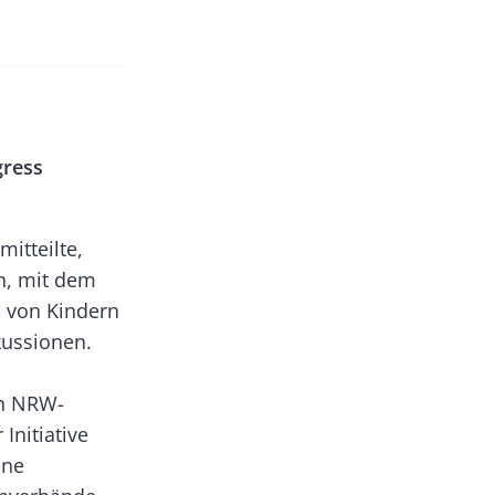
gress
itteilte,
en, mit dem
n von Kindern
kussionen.
on NRW-
Initiative
ine