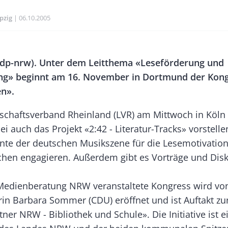
pzig
Publikationsdatum
06.10.2005
Banner
dp-nrw). Unter dem Leitthema «Leseförderung und
Rectangle
ng» beginnt am 16. November in Dortmund der Kon
Right
n».
schaftsverband Rheinland (LVR) am Mittwoch in Köln m
ei auch das Projekt «2:42 - Literatur-Tracks» vorstell
nte der deutschen Musikszene für die Lesemotivatio
chen engagieren. Außerdem gibt es Vorträge und Dis
Medienberatung NRW veranstaltete Kongress wird v
in Barbara Sommer (CDU) eröffnet und ist Auftakt zur 
ner NRW - Bibliothek und Schule». Die Initiative ist e