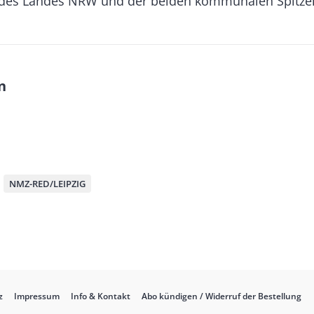
 des Landes NRW und der beiden kommunalen Spitze
n
M
NMZ-RED/LEIPZIG
z
Impressum
Info & Kontakt
Abo kündigen / Widerruf der Bestellung