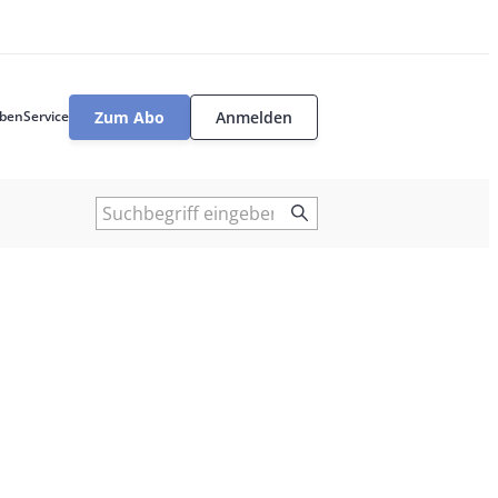
Zum Abo
Anmelden
ben
Service
User
tools
Suche