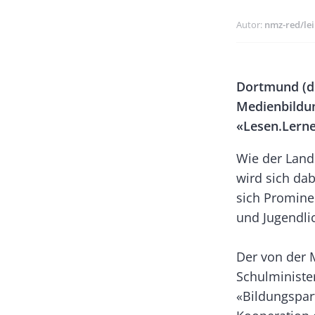
Autor
nmz-red/lei
Banner
Body
Dortmund (d
Rectangle
Medienbildu
Left
«Lesen.Lerne
Wie der Land
wird sich dab
sich Promine
und Jugendli
Der von der 
Schulminister
«Bildungspart