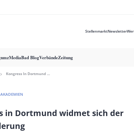
Stellenmarkt
Newsletter
Wer
Meta
menu
g
nmzMedia
Bad Blog
Verbände
Zeitung
Kongress In Dortmund Widmet Sich Der Leseförderung
 AKADEMIEN
s in Dortmund widmet sich der
derung