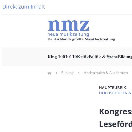
Direkt zum Inhalt
Deutschlands größte Musikfachzeitung
Ring 10010110
Kritik
Politik & Szene
Bildun
Main
Bildung
Hochschulen & Akademien
Home
navigation
Pfadnavigation
HAUPTRUBRIK
HOCHSCHULEN &
Banner
Kongres
Full-
Leseför
Size