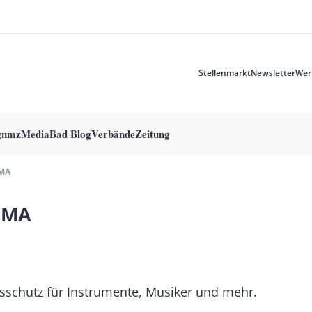
Stellenmarkt
Newsletter
Wer
Meta
menu
g
nmzMedia
Bad Blog
Verbände
Zeitung
MA
IMA
sschutz für Instrumente, Musiker und mehr.