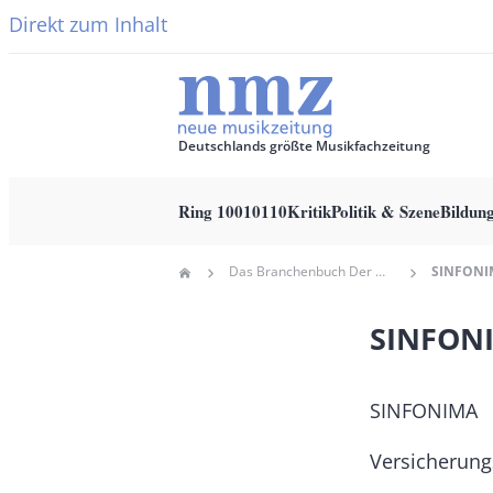
Direkt zum Inhalt
Deutschlands größte Musikfachzeitung
Ring 10010110
Kritik
Politik & Szene
Bildun
Main
Das Branchenbuch Der Neuen Musikzeitung
SINFONI
Home
navigation
Pfadnavigation
SINFON
SINFONIMA
Versicherung