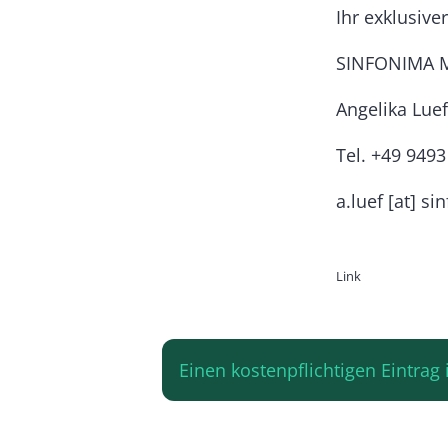
Ihr exklusive
SINFONIMA M
Angelika Luef
Tel. +49 9493
a.luef
[at]
si
Link
Einen kostenpflichtigen Eintra