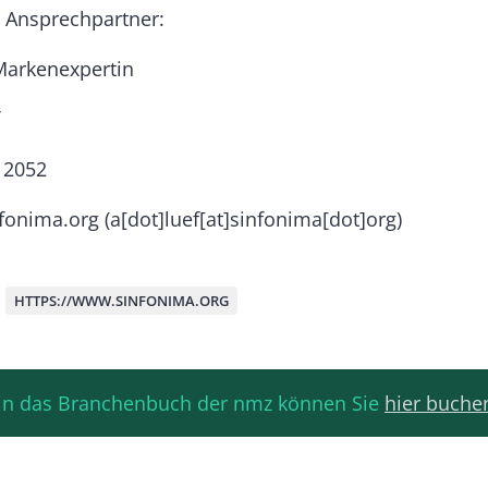
r Ansprechpartner:
arkenexpertin
 2052
nfonima.org
(a[dot]luef[at]sinfonima[dot]org)
HTTPS://WWW.SINFONIMA.ORG
g in das Branchenbuch der nmz können Sie
hier buche