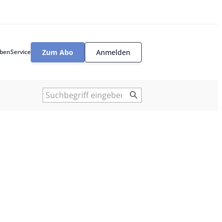
Zum Abo
Anmelden
ben
Service
User
tools
Suche