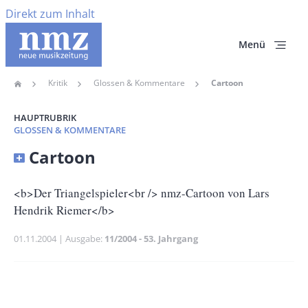
Direkt zum Inhalt
Menü
Kritik
Glossen & Kommentare
Cartoon
Home
Pfadnavigation
HAUPTRUBRIK
GLOSSEN & KOMMENTARE
Banner
Cartoon
Full-
Size
Untertitel
<b>Der Triangelspieler<br /> nmz-Cartoon von Lars
Hendrik Riemer</b>
Publikationsdatum
01.11.2004
Ausgabe
11/2004 - 53. Jahrgang
Banner
Rectangle
Banner