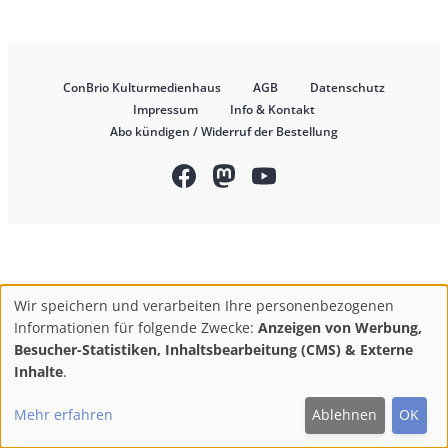
Body
Left
Rectangle
Right
ConBrio Kulturmedienhaus
AGB
Datenschutz
Footer
Impressum
Info & Kontakt
Abo kündigen / Widerruf der Bestellung
F
M
Y
Follow
ac
ast
ou
us
on:
eb
od
Tu
oo
on
be
Wir speichern und verarbeiten Ihre personenbezogenen
k
Use
Informationen für folgende Zwecke:
Anzeigen von Werbung,
of
Besucher-Statistiken, Inhaltsbearbeitung (CMS) & Externe
personal
Inhalte
.
data
Mehr erfahren
Ablehnen
OK
and