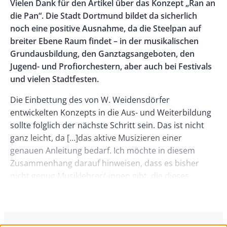
Body
Vielen Dank für den Artikel über das Konzept „Ran an
Right
die Pan“. Die Stadt Dortmund bildet da sicherlich
noch eine positive Ausnahme, da die Steelpan auf
breiter Ebene Raum findet – in der musikalischen
Grundausbildung, den Ganztagsangeboten, den
Jugend- und Profiorchestern, aber auch bei Festivals
und vielen Stadtfesten.
Die Einbettung des von W. Weidensdörfer
entwickelten Konzepts in die Aus- und Weiterbildung
sollte folglich der nächste Schritt sein. Das ist nicht
ganz leicht, da […]das aktive Musizieren einer
genauen Anleitung bedarf. Ich möchte in diesem
Zusammenhang darauf hinweisen, dass es bisher
nicht genug Musiklehrer/-innen gibt, die dieses
Instrument im Instrumentalunterricht der Schulen
kindgemäß einsetzen könnten. Hier arbeiten wir an
einem Qualifizierungsangebot für interessierte
Kollegen.