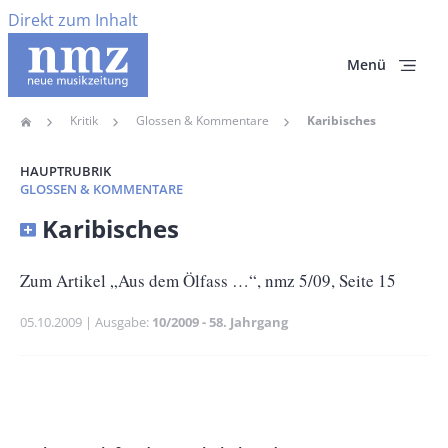
Direkt zum Inhalt
Menü
Kritik
Glossen & Kommentare
Karibisches
Home
Pfadnavigation
HAUPTRUBRIK
GLOSSEN & KOMMENTARE
Banner
Karibisches
Full-
Size
Untertitel
Zum Artikel „Aus dem Ölfass …“, nmz 5/09, Seite 15
Publikationsdatum
05.10.2009
Ausgabe
10/2009 - 58. Jahrgang
Banner
Rectangle
Banner
Left
Rectangle