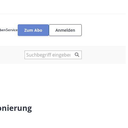
Zum Abo
Anmelden
ben
Service
User
tools
Suche
ionierung