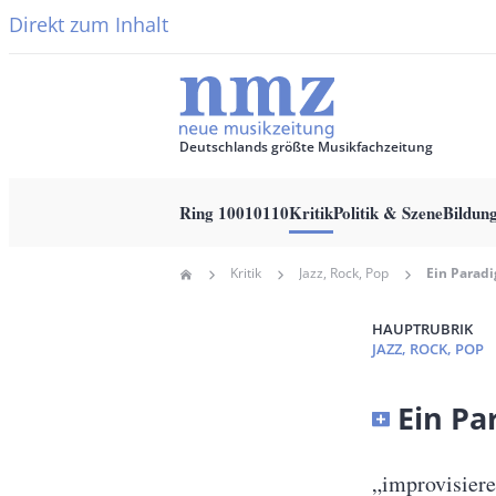
Direkt zum Inhalt
Deutschlands größte Musikfachzeitung
Ring 10010110
Kritik
Politik & Szene
Bildun
Main
Kritik
Jazz, Rock, Pop
Home
navigation
Pfadnavigation
HAUPTRUBRIK
JAZZ, ROCK, POP
Banner
Ein Par
Full-
Size
Untertitel
„improvisiere