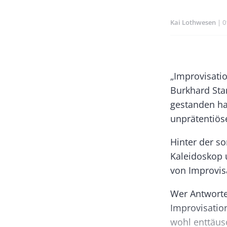
Kai Lothwesen
P
0
Banner
Rectangle
Body
„Improvisatio
Left
Burkhard Sta
gestanden ha
unprätentiösen
Hinter der s
Kaleidoskop 
von Improvisa
Wer Antworte
Improvisation
wohl enttäus