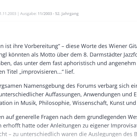
ublikationsdatum
1.11.2003
Ausgabe
11/2003 - 52. Jahrgang
Banner
Rectangle
n ist ihre Vorbereitung“ – diese Worte des Wiener Git
Right
ngl könnten als Motto über dem 8. Darmstädter Jazz
ben, das unter dem fast aphoristisch und angenehm
 Titel „improvisieren...“ lief.
orgsamen Namensgebung des Forums verbarg sich ei
unterschiedlicher Auffassungen, Anwendungen und E
tion in Musik, Philosophie, Wissenschaft, Kunst und 
n auf generelle Fragen nach dem grundlegenden We
 erhofft hatte oder Anleitungen zu eigener Improvisat
cht – zu unterschiedlich waren die Auslegungen des B