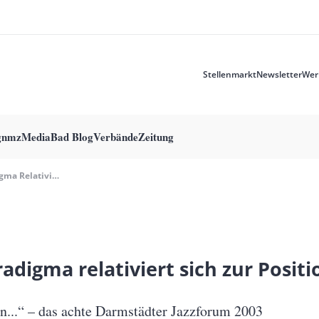
Stellenmarkt
Newsletter
Wer
Meta
menu
g
nmzMedia
Bad Blog
Verbände
Zeitung
Ein Paradigma Relativiert Sich Zur Positionierung
adigma relativiert sich zur Posit
n...“ – das achte Darmstädter Jazzforum 2003