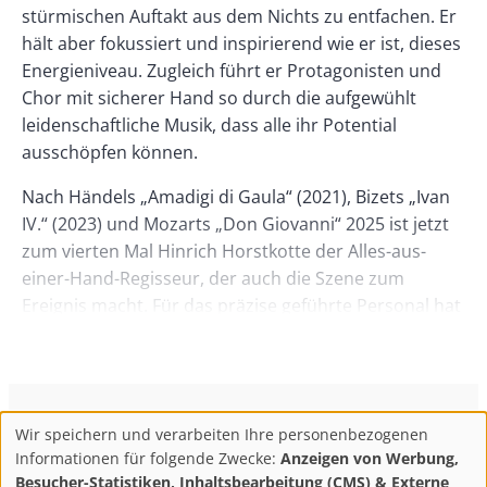
stürmischen Auftakt aus dem Nichts zu entfachen. Er
hält aber fokussiert und inspirierend wie er ist, dieses
Energieniveau. Zugleich führt er Protagonisten und
Chor mit sicherer Hand so durch die aufgewühlt
leidenschaftliche Musik, dass alle ihr Potential
ausschöpfen können.
Nach Händels „Amadigi di Gaula“ (2021), Bizets „Ivan
IV.“ (2023) und Mozarts „Don Giovanni“ 2025 ist jetzt
zum vierten Mal Hinrich Horstkotte der Alles-aus-
einer-Hand-Regisseur, der auch die Szene zum
Ereignis macht. Für das präzise geführte Personal hat
er die Kostüme und die Bühne maßgeschneidert.
Auch mit „Otello“ gelingt ihm die Balance, mit
Verweisen auf das Historische der Vorlagen Opulenz
zu bieten und zugleich die Relevanz der Werke
ConBrio Kulturmedienhaus
AGB
Datenschutz
Wir speichern und verarbeiten Ihre personenbezogenen
aufzuspüren, ohne sie mit ästhetischen Kraftakten zu
Use
Footer
Impressum
Info & Kontakt
Informationen für folgende Zwecke:
Anzeigen von Werbung,
überschreiben.
of
Abo kündigen / Widerruf der Bestellung
Besucher-Statistiken, Inhaltsbearbeitung (CMS) & Externe