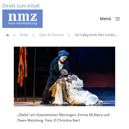
Direkt zum Inhalt
Menü
Kritik
Oper & Konzert
Im Labyrinth Der Leidenschaft – Killian Farrell Und Hinrich Horstkotte Überzeugen Mit Verdis „Otello“ In Meiningen
Home
Pfadnavigation
Hauptbild
„Otello“ am Staatstheater Meiningen. Emma McNairy und
Owen Metsileng. Foto: © Christina Iberl