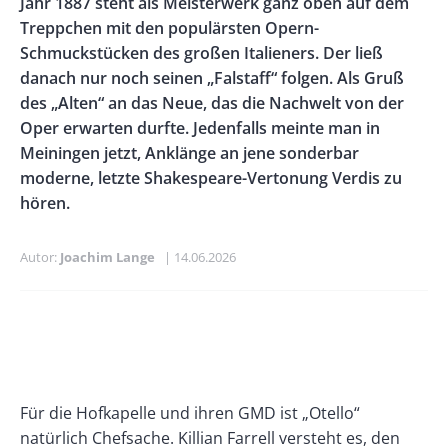
Jahr 1887 steht als Meisterwerk ganz oben auf dem
Treppchen mit den populärsten Opern-
Schmuckstücken des großen Italieners. Der ließ
danach nur noch seinen „Falstaff“ folgen. Als Gruß
des „Alten“ an das Neue, das die Nachwelt von der
Oper erwarten durfte. Jedenfalls meinte man in
Meiningen jetzt, Anklänge an jene sonderbar
moderne, letzte Shakespeare-Vertonung Verdis zu
hören.
Autor
Joachim Lange
Publikationsdatum
14.06.2026
Banner
Rectangle
Banner
Left
Rectangle
Right
Paragraphs
Text
Für die Hofkapelle und ihren GMD ist „Otello“
natürlich Chefsache. Killian Farrell versteht es, den