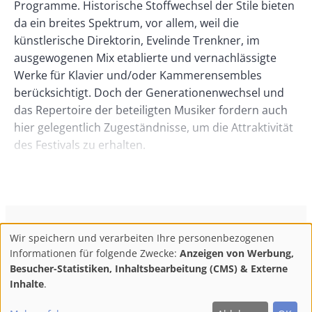
Programme. Historische Stoffwechsel der Stile bieten
da ein breites Spektrum, vor allem, weil die
künstlerische Direktorin, Evelinde Trenkner, im
ausgewogenen Mix etablierte und vernachlässigte
Werke für Klavier und/oder Kammerensembles
berücksichtigt. Doch der Generationenwechsel und
das Repertoire der beteiligten Musiker fordern auch
hier gelegentlich Zugeständnisse, um die Attraktivität
des Festivals zu erhalten.
Die gelungene Überraschung am
Himmelfahrtswochenende 2004 war der Auftritt von
Babette Haag, die am Marimbaphon zunächst ihr
sublimes Arrangement der „Suite Nr. 4 für Solo-Cello“
ConBrio Kulturmedienhaus
AGB
Datenschutz
Wir speichern und verarbeiten Ihre personenbezogenen
von Johann Sebastian Bach vorstellte. Eine
Use
Footer
Impressum
Info & Kontakt
Informationen für folgende Zwecke:
Anzeigen von Werbung,
respektable Reminiszenz an Pablo Casals‘ Premiere
of
Abo kündigen / Widerruf der Bestellung
Besucher-Statistiken, Inhaltsbearbeitung (CMS) & Externe
dieses Zyklus im Jahre 1904. Mit der gezwirbelten
personal
Inhalte
.
„Tambourin Paraphrase“ von Keiko Abe, dem
F
M
Y
data
Follow