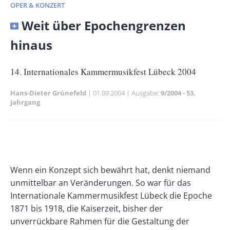
OPER & KONZERT
Banner
Weit über Epochengrenzen
Full-
hinaus
Size
Untertitel
14. Internationales Kammermusikfest Lübeck 2004
Hans-Dieter Grünefeld
Publikationsdatum
01.09.2004
Ausgabe
9/2004 - 53.
Jahrgang
Banner
Rectangle
Banner
Left
Rectangle
Body
Wenn ein Konzept sich bewährt hat, denkt niemand
Right
unmittelbar an Veränderungen. So war für das
Internationale Kammermusikfest Lübeck die Epoche
1871 bis 1918, die Kaiserzeit, bisher der
unverrückbare Rahmen für die Gestaltung der