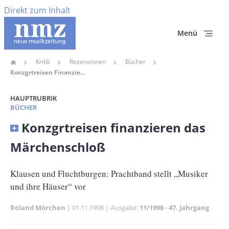
Direkt zum Inhalt
Menü
Kritik
Rezensionen
Bücher
Home
Pfadnavigation
Konzgrtreisen Finanzieren Das Märchenschloß
HAUPTRUBRIK
BÜCHER
Banner
Konzgrtreisen finanzieren das
Full-
Märchenschloß
Size
Untertitel
Klausen und Fluchtburgen: Prachtband stellt „Musiker
und ihre Häuser“ vor
Roland Mörchen
Publikationsdatum
01.11.1998
Ausgabe
11/1998 - 47. Jahrgang