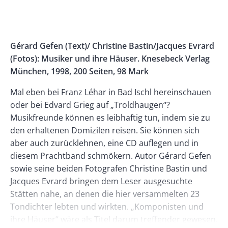
Banner
Rectangle
Banner
Left
Rectangle
Body
Gérard Gefen (Text)/ Christine Bastin/Jacques Evrard
Right
(Fotos): Musiker und ihre Häuser. Knesebeck Verlag
München, 1998, 200 Seiten, 98 Mark
Mal eben bei Franz Léhar in Bad Ischl hereinschauen
oder bei Edvard Grieg auf „Troldhaugen“?
Musikfreunde können es leibhaftig tun, indem sie zu
den erhaltenen Domizilen reisen. Sie können sich
aber auch zurücklehnen, eine CD auflegen und in
diesem Prachtband schmökern. Autor Gérard Gefen
sowie seine beiden Fotografen Christine Bastin und
Jacques Evrard bringen dem Leser ausgesuchte
Stätten nahe, an denen die hier versammelten 23
Tondichter lebten und wirkten. „Komponisten und
ihre Häuser“ wäre als Titel darum treffender gewesen.