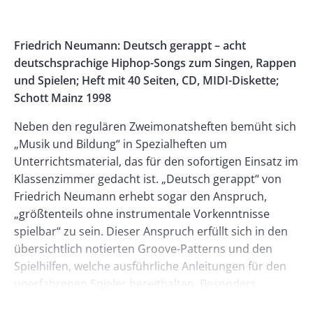
Banner
Rectangle
Banner
Left
Rectangle
Body
Friedrich Neumann: Deutsch gerappt – acht
Right
deutschsprachige Hiphop-Songs zum Singen, Rappen
und Spielen; Heft mit 40 Seiten, CD, MIDI-Diskette;
Schott Mainz 1998
Neben den regulären Zweimonatsheften bemüht sich
„Musik und Bildung“ in Spezialheften um
Unterrichtsmaterial, das für den sofortigen Einsatz im
Klassenzimmer gedacht ist. „Deutsch gerappt“ von
Friedrich Neumann erhebt sogar den Anspruch,
„größtenteils ohne instrumentale Vorkenntnisse
spielbar“ zu sein. Dieser Anspruch erfüllt sich in den
übersichtlich notierten Groove-Patterns und den
Spielhilfen, welche ausführliche Anleitungen für den
unerfahrenen Spieler bereithalten. Besonders
hervorzuheben sind die Gitarren- und Baßgriffe, die