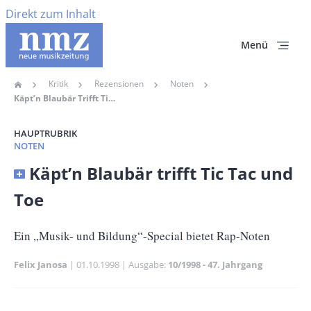
Direkt zum Inhalt
Menü
Kritik
Rezensionen
Noten
Home
Pfadnavigation
Käpt’n Blaubär Trifft Tic Tac Und Toe
HAUPTRUBRIK
NOTEN
Banner
Käpt’n Blaubär trifft Tic Tac und
Full-
Toe
Size
Untertitel
Ein „Musik- und Bildung“-Special bietet Rap-Noten
Felix Janosa
Publikationsdatum
01.10.1998
Ausgabe
10/1998 - 47. Jahrgang