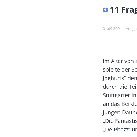
Banner
11 Fra
Full-
Size
Publikationsdatu
01.09.2004
Ausga
Banner
Rectangle
Body
Im Alter von
Left
spielte der 
Joghurts“ de
durch die Te
Stuttgarter I
an das Berkl
jungen Daune
„Die Fantasti
„De-Phazz“ un