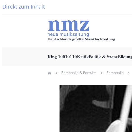
Direkt zum Inhalt
Deutschlands größte Musikfachzeitung
Ring 10010110
Kritik
Politik & Szene
Bildun
Main
Personalia & Porträts
Personalia
Home
navigation
Pfadnavigation
Hauptbild