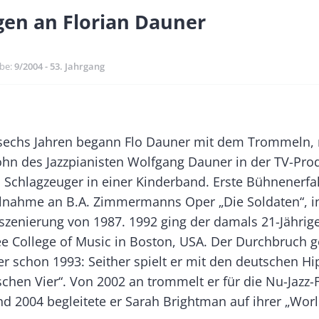
gen an Florian Dauner
m
be
9/2004 - 53. Jahrgang
Banner
Rectangle
 sechs Jahren begann Flo Dauner mit dem Trommeln, 
Right
Sohn des Jazzpianisten Wolfgang Dauner in der TV-Pro
n Schlagzeuger in einer Kinderband. Erste Bühnenerf
ilnahme an B.A. Zimmermanns Oper „Die Soldaten“, i
nszenierung von 1987. 1992 ging der damals 21-Jährige
ee College of Music in Boston, USA. Der Durchbruch 
r schon 1993: Seither spielt er mit den deutschen H
schen Vier“. Von 2002 an trommelt er für die Nu-Jazz
d 2004 begleitete er Sarah Brightman auf ihrer „Worl