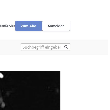
Zum Abo
Anmelden
ben
Service
User
tools
Suche