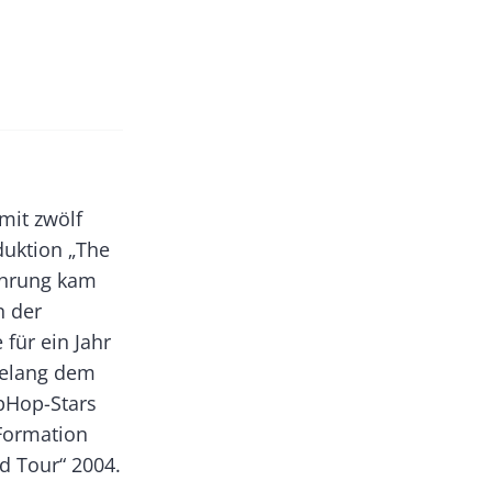
mit zwölf
duktion „The
ahrung kam
n der
 für ein Jahr
gelang dem
ipHop-Stars
-Formation
d Tour“ 2004.