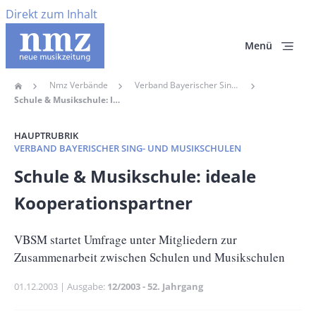
Direkt zum Inhalt
Menü
Nmz Verbände
Verband Bayerischer Sing- Und Musikschulen
Home
Pfadnavigation
Schule & Musikschule: Ideale Kooperationspartner
HAUPTRUBRIK
VERBAND BAYERISCHER SING- UND MUSIKSCHULEN
Banner
Schule & Musikschule: ideale
Full-
Kooperationspartner
Size
Untertitel
VBSM startet Umfrage unter Mitgliedern zur
Zusammenarbeit zwischen Schulen und Musikschulen
Publikationsdatum
01.12.2003
Ausgabe
12/2003 - 52. Jahrgang