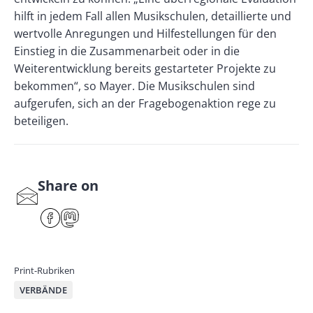
hilft in jedem Fall allen Musikschulen, detaillierte und
wertvolle Anregungen und Hilfestellungen für den
Einstieg in die Zusammenarbeit oder in die
Weiterentwicklung bereits gestarteter Projekte zu
bekommen“, so Mayer. Die Musikschulen sind
aufgerufen, sich an der Fragebogenaktion rege zu
beteiligen.
Share on
S
har
F
M
e
ace
ast
by
bo
od
mai
ok
on
Print-Rubriken
l
VERBÄNDE