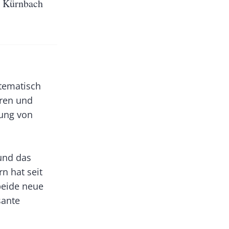
n Kürnbach
tematisch
ren und
lung von
und das
n hat seit
beide neue
sante