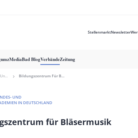
Stellenmarkt
Newsletter
Wer
Meta
menu
g
nmzMedia
Bad Blog
Verbände
Zeitung
Verband Der Bundes- Und Landesmusikakademien In Deutschland
Bildungszentrum Für Bläsermusik
NDES- UND
ADEMIEN IN DEUTSCHLAND
gszentrum für Bläsermusik