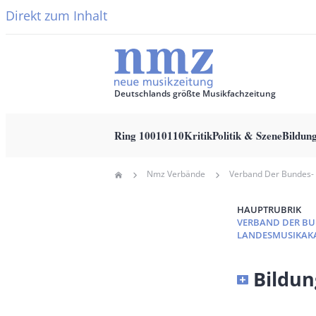
Direkt zum Inhalt
Deutschlands größte Musikfachzeitung
Ring 10010110
Kritik
Politik & Szene
Bildun
Main
Nmz Verbände
Home
navigation
Pfadnavigation
HAUPTRUBRIK
VERBAND DER BU
LANDESMUSIKAK
Banner
Bildun
Full-
Size