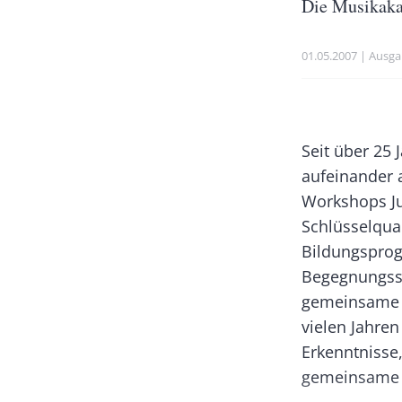
Untertitel
Die Musikaka
Publikationsdatu
01.05.2007
Ausga
Banner
Rectangle
Body
Seit über 25
Left
aufeinander
Workshops Ju
Schlüsselqual
Bildungsprog
Begegnungsst
gemeinsame A
vielen Jahren
Erkenntnisse
gemeinsame 