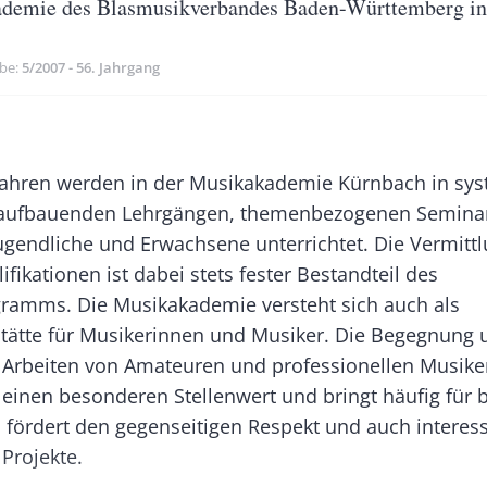
demie des Blasmusikverbandes Baden-Württemberg i
m
be
5/2007 - 56. Jahrgang
Banner
Rectangle
 Jahren werden in der Musikakademie Kürnbach in sys
Right
 aufbauenden Lehrgängen, themenbezogenen Semina
gendliche und Erwachsene unterrichtet. Die Vermitt
ifikationen ist dabei stets fester Bestandteil des
ramms. Die Musikakademie versteht sich auch als
ätte für Musikerinnen und Musiker. Die Begegnung 
rbeiten von Amateuren und professionellen Musiker
 einen besonderen Stellenwert und bringt häufig für 
, fördert den gegenseitigen Respekt und auch interes
Projekte.