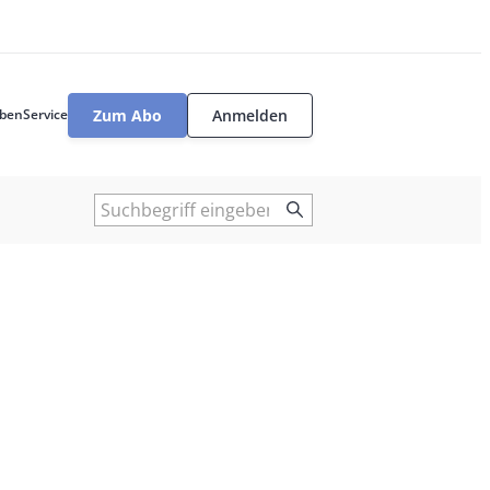
Zum Abo
Anmelden
ben
Service
User
tools
Suche