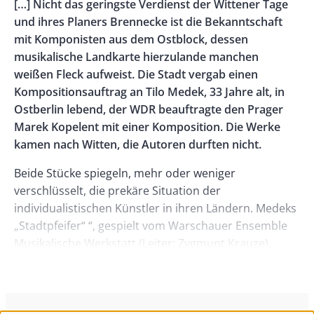
Body
[…] Nicht das geringste Verdienst der Wittener Tage
Right
und ihres Planers Brennecke ist die Bekanntschaft
mit Komponisten aus dem Ostblock, dessen
musikalische Landkarte hierzulande manchen
weißen Fleck aufweist. Die Stadt vergab einen
Kompositionsauftrag an Tilo Medek, 33 Jahre alt, in
Ostberlin lebend, der WDR beauftragte den Prager
Marek Kopelent mit einer Komposition. Die Werke
kamen nach Witten, die Autoren durften nicht.
Beide Stücke spiegeln, mehr oder weniger
verschlüsselt, die prekäre Situation der
individualistischen Künstler in ihren Ländern. Medeks
„Stadtpfeifer“ “, gespielt vom Warschauer Ensemble
Musikalische Werkstatt (Leiter: Zygmunt Krauze),
zitiert und zerstört in seinem Verlauf sentimentale
Musik von gestern, verfällt gelegentlich auch der
banalen Virtuosität, die im Stück verspottet wird, und
der Bezugspunkt einer „einstigen intakten