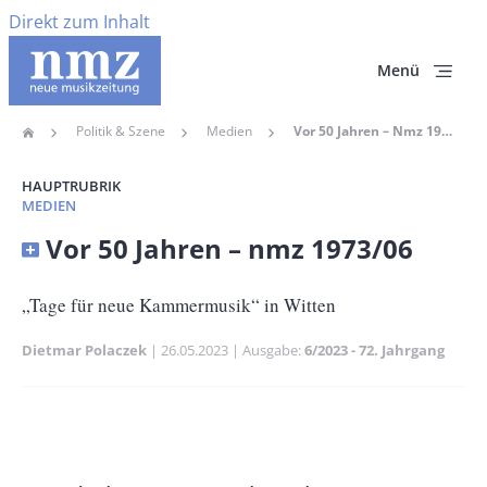
Direkt zum Inhalt
Menü
Politik & Szene
Medien
Vor 50 Jahren – Nmz 1973/06
Home
Pfadnavigation
HAUPTRUBRIK
MEDIEN
Banner
Vor 50 Jahren – nmz 1973/06
Full-
Size
Untertitel
„Tage für neue Kammermusik“ in Witten
Dietmar Polaczek
Publikationsdatum
26.05.2023
Ausgabe
6/2023 - 72. Jahrgang
Banner
Rectangle
Banner
Left
Rectangle