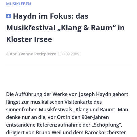
MUSIKLEBEN
Banner
Haydn im Fokus: das
Full-
Musikfestival „Klang & Raum“ in
Size
Kloster Irsee
Autor
Yvonne Petitpierre
Publikationsdatum
30.09.2009
Banner
Rectangle
Banner
Left
Rectangle
Body
Die Aufführung der Werke von Joseph Haydn gehört
Right
längst zur musikalischen Visitenkarte des
sinnenfrohen Musikfestivals „Klang und Raum“. Man
denke nur an die, vor Ort in den 90er-Jahren
entstandene Referenzaufnahme der „Schöpfung“,
dirigiert von Bruno Weil und dem Barockorcherster