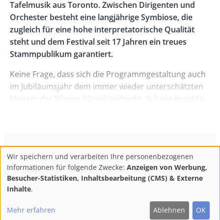
Tafelmusik aus Toronto. Zwischen Dirigenten und
Orchester besteht eine langjährige Symbiose, die
zugleich für eine hohe interpretatorische Qualität
steht und dem Festival seit 17 Jahren ein treues
Stammpublikum garantiert.
Keine Frage, dass sich die Programmgestaltung auch
im Jubiläumsjahr dem immer wieder unterschätzten
Meister der Wiener Klassik widmete. In Irsee brachte
man neben den „Jahreszeiten“ auch unbekanntere
Werke wie das „Te Deum“ oder die frühe
Chorkomposition „Der Sturm“ klangvoll zur
Aufführung, und Bruno Weil erwies sich hier erneut
ConBrio Kulturmedienhaus
AGB
Datenschutz
Wir speichern und verarbeiten Ihre personenbezogenen
als profunder Kenner der Haydn-Partituren.
Use
Footer
Impressum
Info & Kontakt
Informationen für folgende Zwecke:
Anzeigen von Werbung,
of
Abo kündigen / Widerruf der Bestellung
Besucher-Statistiken, Inhaltsbearbeitung (CMS) & Externe
Bruno Weil entdeckt in Haydn’s Schaffen ständig
personal
Inhalte
.
Neues und er bewundert „die Einfachheit, die das
F
M
Y
data
Geheimnis der Verständlichkeit seiner Musik
Follow
Mehr erfahren
Ablehnen
OK
and
ac
ast
ou
ausmacht“. Er entspräche ihm persönlich von seiner