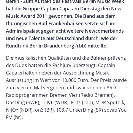
Body
Berlin - Zum Auftakt des Festivals Berlin Music Week
Left
Rectangle
hat die Gruppe Captain Capa am Dienstag den New
Right
Music Award 2011 gewonnen. Die Band aus dem
thüringischen Bad Frankenhausen setzte sich im
Admiralspalast gegen acht weitere Newcomerbands
und neue Talente aus Deutschland durch, wie der
Rundfunk Berlin Brandenburg (rbb) mitteilte.
Die musikalischen Qualitäten und die Bühnenpräsenz
des Duos hätten die Fachjury überzeugt. Captain
Capa erhalten neben der Auszeichnung Musik-
Ausrüstung im Wert von 10.000 Euro. Der Preis wurde
zum vierten Mal vergeben und zwar von den ARD-
Radioprogrammen Bremen Vier (Radio Bremen),
DasDing (SWR), 1LIVE (WDR), Fritz (rbb), MDR Sputnik,
N-JOY (NDR), on3 (BR), 103.7 UnserDing (SR) sowie You
FM (hr).