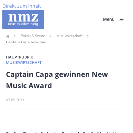
Direkt zum Inhalt
Menü
Politik & Szene
Musikwirtschaft
Home
Pfadnavigation
Captain Capa Gewinnen New Music Award
HAUPTRUBRIK
MUSIKWIRTSCHAFT
Banner
Captain Capa gewinnen New
Full-
Music Award
Size
Publikationsdatum
07.09.2011
Banner
Rectangle
Banner