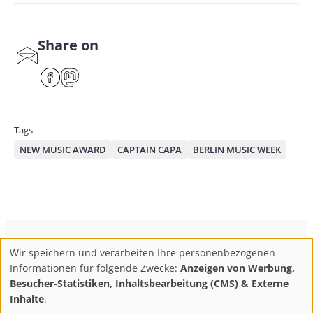
Share on
S
har
F
M
e
ace
ast
by
bo
od
mai
ok
on
Tags
l
NEW MUSIC AWARD
CAPTAIN CAPA
BERLIN MUSIC WEEK
ConBrio Kulturmedienhaus
AGB
Datenschutz
Wir speichern und verarbeiten Ihre personenbezogenen
Use
Footer
Impressum
Info & Kontakt
Informationen für folgende Zwecke:
Anzeigen von Werbung,
of
Abo kündigen / Widerruf der Bestellung
Besucher-Statistiken, Inhaltsbearbeitung (CMS) & Externe
personal
Inhalte
.