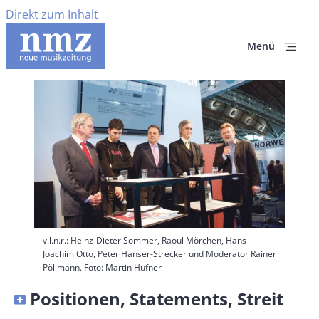
Direkt zum Inhalt
Menü
Hauptbild
v.l.n.r.: Heinz-Dieter Sommer, Raoul Mörchen, Hans-
Joachim Otto, Peter Hanser-Strecker und Moderator Rainer
Pöllmann. Foto: Martin Hufner
Banner
Positionen, Statements, Streit
Full-