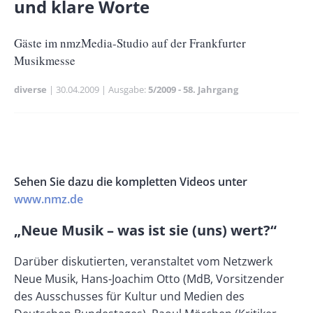
und klare Worte
Size
Untertitel
Gäste im nmzMedia-Studio auf der Frankfurter
Musikmesse
diverse
Publikationsdatum
30.04.2009
Ausgabe
5/2009 - 58. Jahrgang
Banner
Rectangle
Banner
Left
Rectangle
Body
Sehen Sie dazu die kompletten Videos unter
Right
www.nmz.de
„Neue Musik – was ist sie (uns) wert?“
Darüber diskutierten, veranstaltet vom Netzwerk
Neue Musik, Hans-Joachim Otto (MdB, Vorsitzender
des Ausschusses für Kultur und Medien des