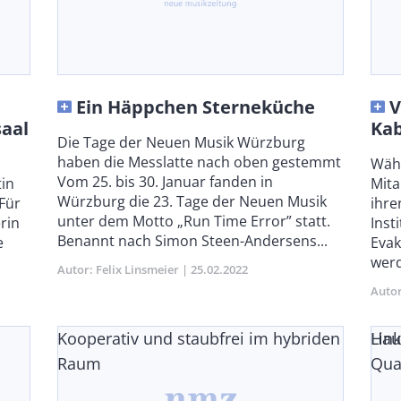
Ein Häppchen Sterneküche
V
aal
Ka
Body
Die Tage der Neuen Musik Würzburg
haben die Messlatte nach oben gestemmt
Bod
Währ
Vom 25. bis 30. Januar fanden in
tin
Mita
Würzburg die 23. Tage der Neuen Musik
 Für
ihre
unter dem Motto „Run Time Error” statt.
rin
Inst
Benannt nach Simon Steen-Andersens...
e
Evak
werd
Autor
Felix Linsmeier
Publikationsdatum
25.02.2022
Auto
Kooperativ und staubfrei im hybriden
Lin
Hau
Raum
Qua