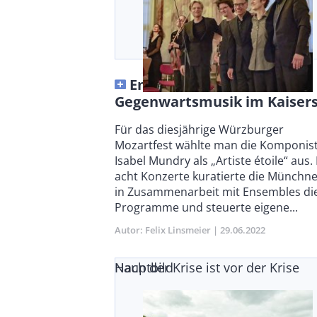
Ensembles der
Gegenwartsmusik im Kaisers
Body
Für das diesjährige Würzburger
Mozartfest wählte man die Komponis­
Isabel Mundry als „Artiste étoile“ aus.
acht Konzerte kuratierte die Münchne
in Zusammenarbeit mit Ensembles di
Programme und steuerte eigene...
Autor
Felix Linsmeier
Publikationsdatum
29.06.2022
Nach der Krise ist vor der Krise
Hauptbild