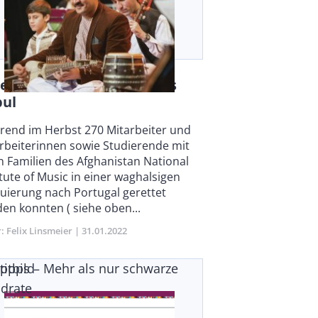
erzweifelte Stimmen aus
bul
y
end im Herbst 270 Mitarbeiter und
rbeiterinnen sowie Studierende mit
n Familien des Afghanistan National
itute of Music in einer waghalsigen
uierung nach Portugal gerettet
en konnten ( siehe oben...
r
Felix Linsmeier
Publikationsdatum
31.01.2022
ktipps – Mehr als nur schwarze
ptbild
drate