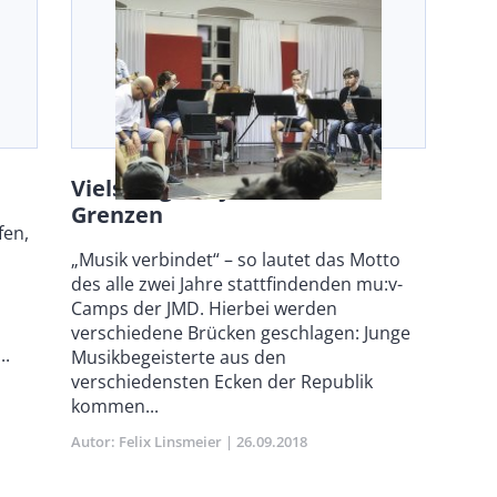
Vielsaitigkeit jenseits von
Grenzen
fen,
Body
„Musik verbindet“ – so lautet das Motto
des alle zwei Jahre stattfindenden mu:v-
Camps der JMD. Hierbei werden
verschiedene Brücken geschlagen: Junge
..
Musikbegeisterte aus den
verschiedensten Ecken der Republik
kommen...
Autor
Felix Linsmeier
Publikationsdatum
26.09.2018