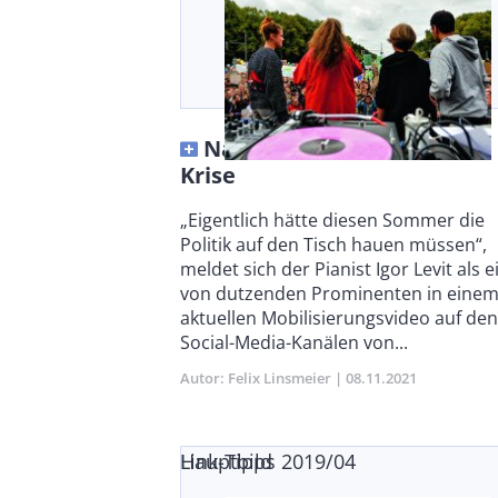
Nach der Krise ist vor der
Krise
Body
„Eigentlich hätte diesen Sommer die
Politik auf den Tisch hauen müssen“,
meldet sich der Pianist Igor Levit als e
von dutzenden Prominenten in eine
aktuellen Mobilisierungsvideo auf den
Social-Media-Kanälen von...
Autor
Felix Linsmeier
Publikationsdatum
08.11.2021
Link-Tipps 2019/04
Hauptbild