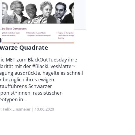
inktipps – Mehr als nur
hwarze Quadrate
y
die MET zum BlackOutTuesday ihre
darität mit der #BlackLivesMatter-
gung ausdrückte, hagelte es schnell
ik bezüglich ihres ewigen
taufführens Schwarzer
onist*innen, rassistischer
eotypen in...
r
Felix Linsmeier
Publikationsdatum
10.06.2020