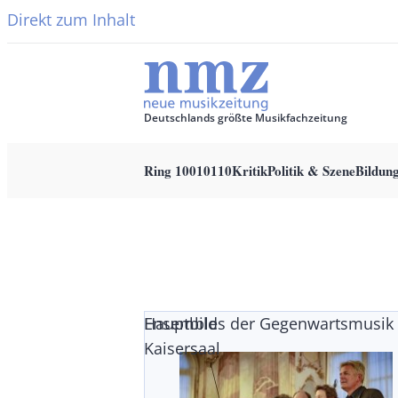
Direkt zum Inhalt
Deutschlands größte Musikfachzeitung
Ring 10010110
Kritik
Politik & Szene
Bildun
Main
navigation
Ensembles der Gegenwartsmusik
Hauptbild
Kaisersaal