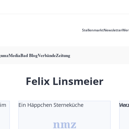
Stellenmarkt
Newsletter
Wer
Meta
menu
g
nmzMedia
Bad Blog
Verbände
Zeitung
Felix Linsmeier
 im
Ein Häppchen Sterneküche
Ver
Hau