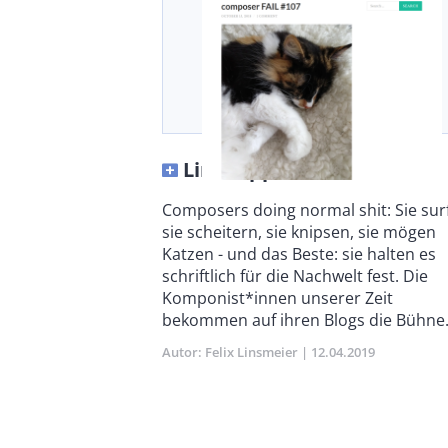
Link-Tipps 2019/04
Body
Composers doing normal shit: Sie sur
sie scheitern, sie knipsen, sie mögen
Katzen - und das Beste: sie halten es
schriftlich für die Nachwelt fest. Die
Komponist*innen unserer Zeit
bekommen auf ihren Blogs die Bühne.
Autor
Felix Linsmeier
Publikationsdatum
12.04.2019