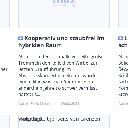
Kooperativ und staubfrei im
L
hybriden Raum
sc
Body
Als acht in der Turnhalle verteilte große
Bod
Als 
Trommeln den kollektiven Wirbel zur
Soli
iner
letzten Uraufführung im
Bewe
m
Abschlusskonzert einleiteten, wurde
Krit
einem klar, was man über die letzten
Nich
anderthalb Jahre so schwer vermisst
Komp
hatte: Es...
Ster
Autor
Felix Linsmeier
Publikationsdatum
29.08.2021
Auto
Vielsaitigkeit jenseits von Grenzen
Hauptbild