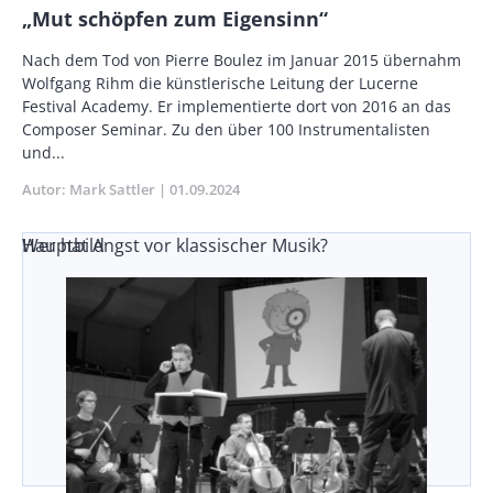
„Mut schöpfen zum Eigensinn“
Vorspann
Nach dem Tod von Pierre Boulez im Januar 2015 übernahm
/
Wolfgang Rihm die künstlerische Leitung der Lucerne
Teaser
Festival Academy. Er implementierte dort von 2016 an das
Composer Seminar. Zu den über 100 Instrumentalisten
und...
Autor
Mark Sattler
Publikationsdatum
01.09.2024
Wer hat Angst vor klassischer Musik?
Hauptbild