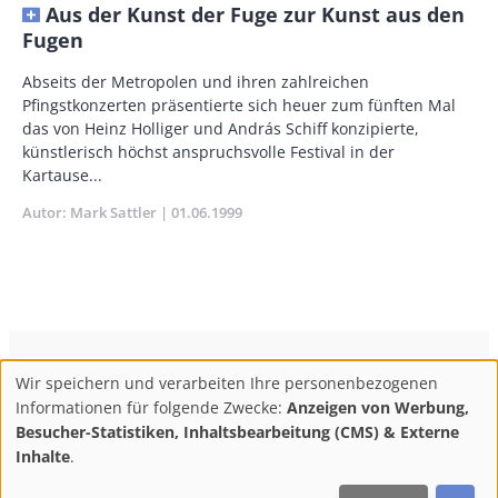
Aus der Kunst der Fuge zur Kunst aus den
Fugen
Body
Abseits der Metropolen und ihren zahlreichen
Pfingstkonzerten präsentierte sich heuer zum fünften Mal
das von Heinz Holliger und András Schiff konzipierte,
künstlerisch höchst anspruchsvolle Festival in der
Kartause...
Autor
Mark Sattler
Publikationsdatum
01.06.1999
ConBrio Kulturmedienhaus
AGB
Datenschutz
Wir speichern und verarbeiten Ihre personenbezogenen
Use
Footer
Impressum
Info & Kontakt
Informationen für folgende Zwecke:
Anzeigen von Werbung,
of
Abo kündigen / Widerruf der Bestellung
Besucher-Statistiken, Inhaltsbearbeitung (CMS) & Externe
personal
Inhalte
.
F
M
Y
data