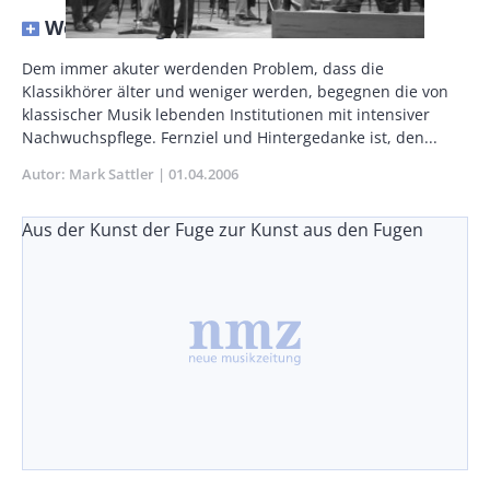
Wer hat Angst vor klassischer Musik?
Body
Dem immer akuter werdenden Problem, dass die
Klassikhörer älter und weniger werden, begegnen die von
klassischer Musik lebenden Institutionen mit intensiver
Nachwuchspflege. Fernziel und Hintergedanke ist, den...
Autor
Mark Sattler
Publikationsdatum
01.04.2006
Aus der Kunst der Fuge zur Kunst aus den Fugen