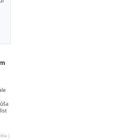
uf
om
ale
g
růša
list
ilia