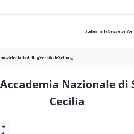
Stellenmarkt
Newsletter
Wer
Meta
menu
g
nmzMedia
Bad Blog
Verbände
Zeitung
 Accademia Nazionale di 
Cecilia
le