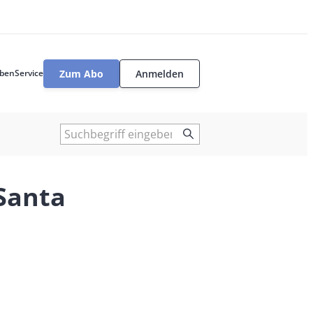
Zum Abo
Anmelden
ben
Service
User
tools
Suche
Santa