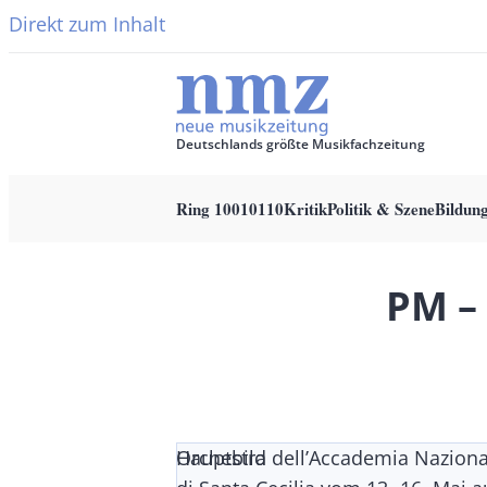
Direkt zum Inhalt
Deutschlands größte Musikfachzeitung
Ring 10010110
Kritik
Politik & Szene
Bildun
Main
navigation
PM –
Orchestra dell’Accademia Naziona
Hauptbild