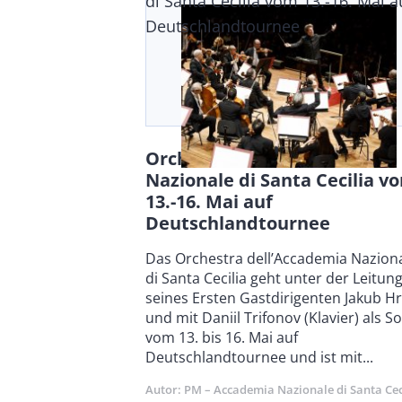
di Santa Cecilia vom 13.-16. Mai a
Deutschlandtournee
Orchestra dell’Accademia
Nazionale di Santa Cecilia v
13.-16. Mai auf
Deutschlandtournee
Body
Das Orchestra dell’Accademia Nazion
di Santa Cecilia geht unter der Leitun
seines Ersten Gastdirigenten Jakub H
und mit Daniil Trifonov (Klavier) als So
vom 13. bis 16. Mai auf
Deutschlandtournee und ist mit...
Autor
PM – Accademia Nazionale di Santa Cec