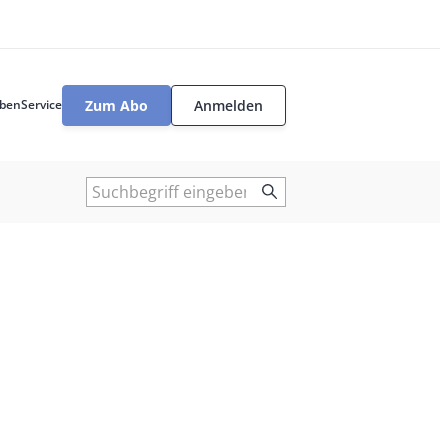
Zum Abo
Anmelden
ben
Service
User
tools
Suche