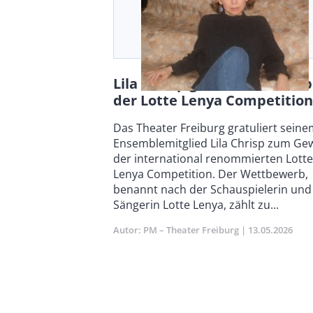
Lila Chrisp gewinnt 1. Platz b
der Lotte Lenya Competition
Body
Das Theater Freiburg gratuliert sein
Ensemblemitglied Lila Chrisp zum Ge
der international renommierten Lotte
Lenya Competition. Der Wettbewerb,
benannt nach der Schauspielerin und
Sängerin Lotte Lenya, zählt zu...
Autor
PM – Theater Freiburg
Publikationsd
13.05.2026