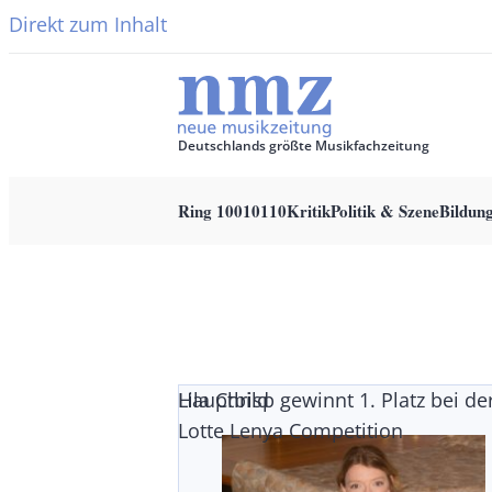
Direkt zum Inhalt
Deutschlands größte Musikfachzeitung
Ring 10010110
Kritik
Politik & Szene
Bildun
Main
navigation
Lila Chrisp gewinnt 1. Platz bei de
Hauptbild
Lotte Lenya Competition