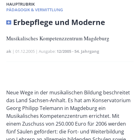
HAUPTRUBRIK
PÄDAGOGIK & VERMITTLUNG
Banner
Erbepflege und Moderne
Full-
Size
Untertitel
Musikalisches Kompetenzzentrum Magdeburg
ak
Publikationsdatum
01.12.2005
Ausgabe
12/2005 - 54. Jahrgang
Banner
Rectangle
Banner
Left
Rectangle
Body
Neue Wege in der musikalischen Bildung beschreitet
Right
das Land Sachsen-Anhalt. Es hat am Konservatorium
Georg Philipp Telemann in Magdeburg ein
Musikalisches Kompetenzzentrum errichtet. Mit
einem Zuschuss von 250.000 Euro für 2006 werden
fünf Säulen gefördert: die Fort- und Weiterbildung
von Lehrern an allgemein bildenden Schulen sowie