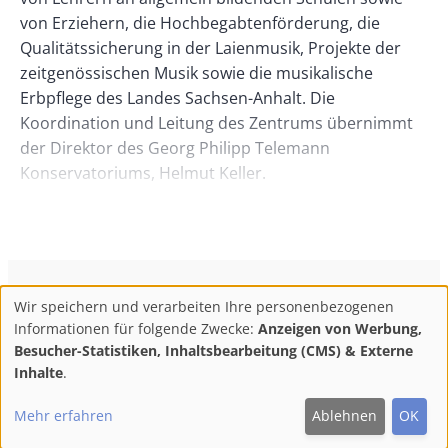
von Erziehern, die Hochbegabtenförderung, die
Qualitätssicherung in der Laienmusik, Projekte der
zeitgenössischen Musik sowie die musikalische
Erbpflege des Landes Sachsen-Anhalt. Die
Koordination und Leitung des Zentrums übernimmt
der Direktor des Georg Philipp Telemann
Konservatoriums, Helmut Keller.
Mit dem neuen Kompetenzzentrum würden, betonte
Keller in einem Gespräch mit der neuen
musikzeitung, die Defizite des Landes Sachsen-Anhalt
gegenüber anderen Bundesländern kompensiert. Mit
ConBrio Kulturmedienhaus
AGB
Datenschutz
Wir speichern und verarbeiten Ihre personenbezogenen
der Erweiterung des Profils des Magdeburger
Use
Footer
Impressum
Info & Kontakt
Informationen für folgende Zwecke:
Anzeigen von Werbung,
Konservatoriums gelte es, die besten Erfahrungen
of
Abo kündigen / Widerruf der Bestellung
Besucher-Statistiken, Inhaltsbearbeitung (CMS) & Externe
aus der musikpädagogischen und wissenschaftlichen
personal
Inhalte
.
Arbeit allen Musikschulen im Land nutzbar zu
F
M
Y
data
Follow
machen.
Mehr erfahren
Ablehnen
OK
and
ac
ast
ou
us