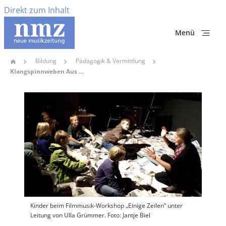
Direkt zum Inhalt
Menü
Bildung
Pädagogik & Vermittlung
Home
Pfadnavigation
Klangspinnweben Aus Den Ohren Blasen
Hauptbild
Kinder beim Filmmusik-Workshop „Einige Zeilen“ unter
Leitung von Ulla Grümmer. Foto: Jantje Biel