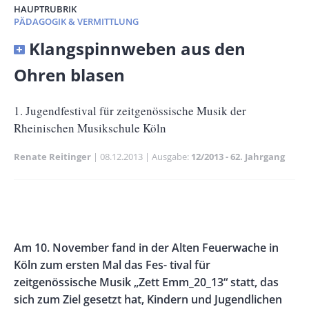
HAUPTRUBRIK
PÄDAGOGIK & VERMITTLUNG
Banner
Klangspinnweben aus den
Full-
Ohren blasen
Size
Untertitel
1. Jugendfestival für zeitgenössische Musik der
Rheinischen Musikschule Köln
Renate Reitinger
Publikationsdatum
08.12.2013
Ausgabe
12/2013 - 62. Jahrgang
Banner
Rectangle
Banner
Left
Rectangle
Body
Am 10. November fand in der Alten Feuerwache in
Right
Köln zum ersten Mal das Fes- tival für
zeitgenössische Musik „Zett Emm_20_13“ statt, das
sich zum Ziel gesetzt hat, Kindern und Jugendlichen