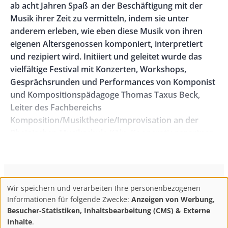
ab acht Jahren Spaß an der Beschäftigung mit der
Musik ihrer Zeit zu vermitteln, indem sie unter
anderem erleben, wie eben diese Musik von ihren
eigenen Altersgenossen komponiert, interpretiert
und rezipiert wird. Initiiert und geleitet wurde das
vielfältige Festival mit Konzerten, Workshops,
Gesprächsrunden und Performances von Komponist
und Kompositionspädagoge Thomas Taxus Beck,
Leiter des Fachbereichs
Komposition/Musiktheorie/Improvisation an der
Rheinischen Musikschule Köln. Kooperationspartner
waren das Studio musikFabrik, die KölnMusik
GmbH/Kölner Philharmonie und der WDR. Ermöglicht
wurde das Projekt durch die Annemarie und Helmut
Börner-Stiftung.
ConBrio Kulturmedienhaus
AGB
Datenschutz
Wir speichern und verarbeiten Ihre personenbezogenen
Use
Footer
Impressum
Info & Kontakt
Informationen für folgende Zwecke:
Anzeigen von Werbung,
Die Frage, ob es neben den etablierten Festivals zur
of
Abo kündigen / Widerruf der Bestellung
Besucher-Statistiken, Inhaltsbearbeitung (CMS) & Externe
zeitgenössischen Musik nun unbedingt auch noch ein
personal
Inhalte
.