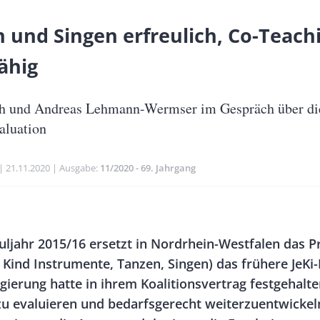
 und Singen erfreulich, Co-Teach
ähig
 und Andreas Lehmann-Wermser im Gespräch über di
aluation
Publikationsdatum
21.11.2020
Ausgabe
11/2020 - 69. Jahrgang
Banner
Rectangle
uljahr 2015/16 ersetzt in Nordrhein-Westfalen das
Right
m Kind Instrumente, Tanzen, Singen) das frühere JeK
ierung hatte in ihrem Koalitionsvertrag festgehalten
 evaluieren und bedarfsgerecht weiterzuentwickeln