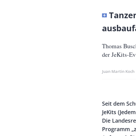
Banner
Tanzen
Full-
ausbauf
Size
Untertitel
Thomas Busch
der JeKits-Ev
Juan Martin Koch
Banner
Rectangle
Body
Seit dem Sch
Left
JeKits (Jede
Die Landesreg
Programm „zu