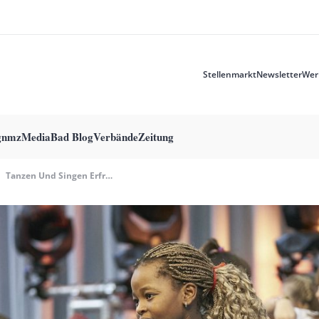
Stellenmarkt
Newsletter
Wer
Meta
menu
g
nmzMedia
Bad Blog
Verbände
Zeitung
Tanzen Und Singen Erfreulich, Co-Teaching Ausbaufähig