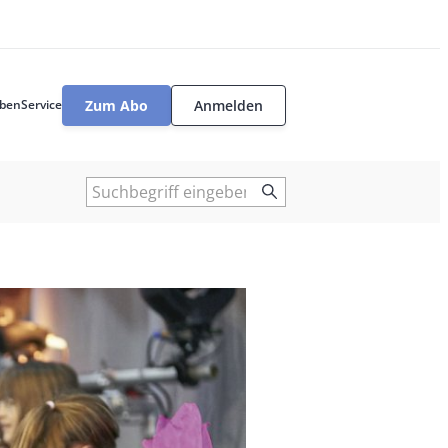
Zum Abo
Anmelden
ben
Service
User
tools
Suche