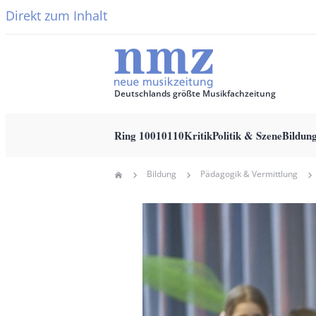
Direkt zum Inhalt
Deutschlands größte Musikfachzeitung
Ring 10010110
Kritik
Politik & Szene
Bildun
Main
Bildung
Pädagogik & Vermittlung
Home
navigation
Pfadnavigation
Hauptbild