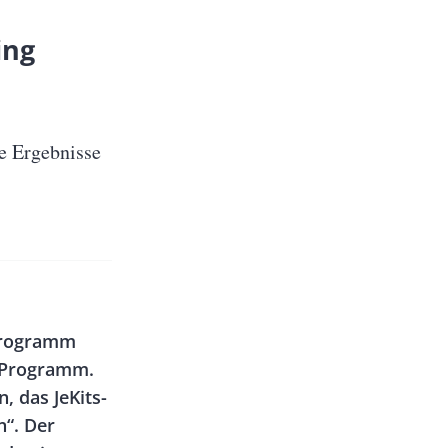
ing
e Ergebnisse
 Programm
i-Programm.
, das JeKits-
“. Der