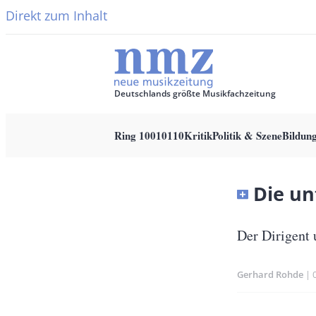
Direkt zum Inhalt
Deutschlands größte Musikfachzeitung
Ring 10010110
Kritik
Politik & Szene
Bildun
Main
navigation
Banner
Die un
Full-
Size
Untertitel
Der Dirigent
Gerhard Rohde