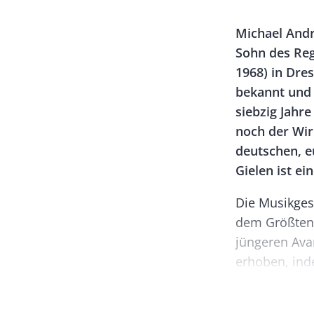
Banner
Rectangle
Body
Michael Andr
Left
Sohn des Reg
1968) in Dre
bekannt und 
siebzig Jahre
noch der Wir
deutschen, e
Gielen ist ei
Die Musikgesc
dem Größten
jüngeren Ava
erhoben, inde
Partituren da
innezuwohnen