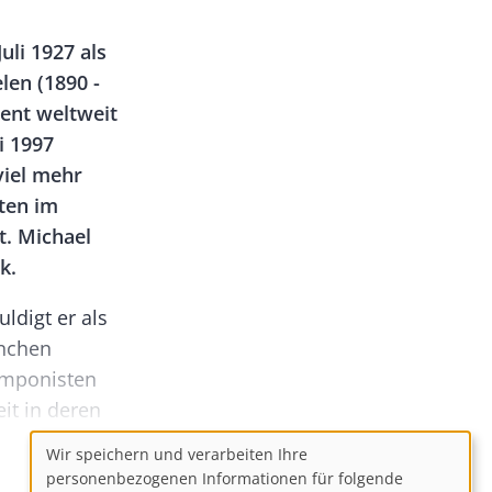
uli 1927 als
len (1890 -
gent weltweit
i 1997
viel mehr
ten im
. Michael
k.
ldigt er als
anchen
Komponisten
it in deren
öherer Sinn
Wir speichern und verarbeiten Ihre
kurzem in
Use
personenbezogenen Informationen für folgende