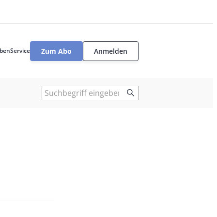
Zum Abo
Anmelden
ben
Service
User
tools
Suche