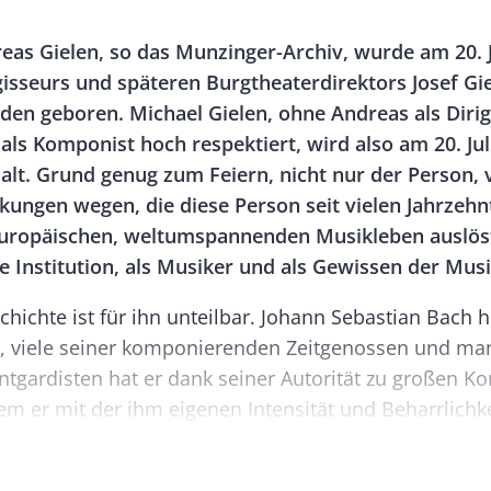
Banner
Rectangle
eas Gielen, so das Munzinger-Archiv, wurde am 20. J
Right
isseurs und späteren Burgtheaterdirektors Josef Gie
sden geboren. Michael Gielen, ohne Andreas als Diri
als Komponist hoch respektiert, wird also am 20. Jul
 alt. Grund genug zum Feiern, nicht nur der Person, 
kungen wegen, die diese Person seit vielen Jahrzehn
uropäischen, weltumspannenden Musikleben auslöst
ne Institution, als Musiker und als Gewissen der Musi
hichte ist für ihn unteilbar. Johann Sebastian Bach hu
, viele seiner komponierenden Zeitgenossen und m
ntgardisten hat er dank seiner Autorität zu großen 
m er mit der ihm eigenen Intensität und Beharrlichke
s Geniale aufspürte.Es gibt Augenblicke, denen ein h
 scheint. Ein solcher Augenblick ereignete sich vor 