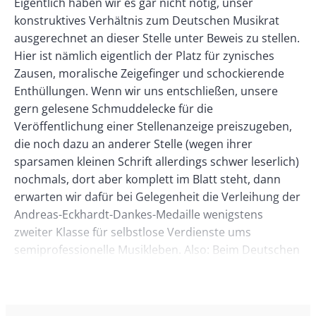
Body
Eigentlich haben wir es gar nicht nötig, unser
Left
Rectangle
konstruktives Verhältnis zum Deutschen Musikrat
Right
ausgerechnet an dieser Stelle unter Beweis zu stellen.
Hier ist nämlich eigentlich der Platz für zynisches
Zausen, moralische Zeigefinger und schockierende
Enthüllungen. Wenn wir uns entschließen, unsere
gern gelesene Schmuddelecke für die
Veröffentlichung einer Stellenanzeige preiszugeben,
die noch dazu an anderer Stelle (wegen ihrer
sparsamen kleinen Schrift allerdings schwer leserlich)
nochmals, dort aber komplett im Blatt steht, dann
erwarten wir dafür bei Gelegenheit die Verleihung der
Andreas-Eckhardt-Dankes-Medaille wenigstens
zweiter Klasse für selbstlose Verdienste ums
semiprofessionelle Musikleben. Also: Beim Deutschen
Musikrat e.V. ist die Stelle des Generalsekretärs neu
zu besetzen. Die Stelle ist in gleicher Weise für Frauen
und Männer geeignet. Neben einer Vergütung gemäß