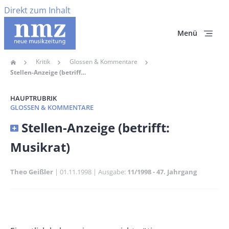
Direkt zum Inhalt
Menü
Kritik
Glossen & Kommentare
Home
Pfadnavigation
Stellen-Anzeige (betrifft: Musikrat)
HAUPTRUBRIK
GLOSSEN & KOMMENTARE
Banner
Stellen-Anzeige (betrifft:
Full-
Musikrat)
Size
Theo Geißler
Publikationsdatum
01.11.1998
Ausgabe
11/1998 - 47. Jahrgang
Banner
Rectangle
Banner