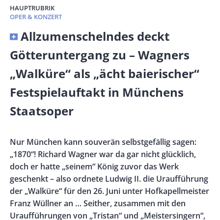
HAUPTRUBRIK
OPER & KONZERT
Banner
Allzumenschelndes deckt
Full-
Götteruntergang zu – Wagners
Size
„Walküre“ als „ächt baierischer“
Festspielauftakt in Münchens
Staatsoper
Vorspann
Nur München kann souverän selbstgefällig sagen:
/
„1870“! Richard Wagner war da gar nicht glücklich,
Teaser
doch er hatte „seinem“ König zuvor das Werk
geschenkt – also ordnete Ludwig II. die Uraufführung
der „Walküre“ für den 26. Juni unter Hofkapellmeister
Franz Wüllner an … Seither, zusammen mit den
Uraufführungen von „Tristan“ und „Meistersingern“,