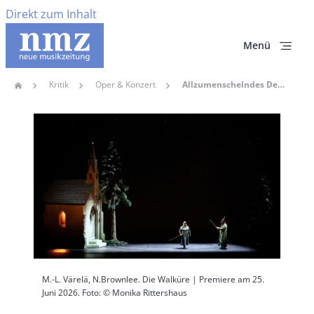
Direkt zum Inhalt
Menü
Kritik
Oper & Konzert
Allzumenschelndes Deckt Götteruntergang Zu – Wagners „Walküre“ Als „ächt Baierischer“ Festspielauftakt In Münchens Staatsoper
Home
Pfadnavigation
Hauptbild
M.-L. Värelä, N.Brownlee. Die Walküre | Premiere am 25.
Juni 2026. Foto: © Monika Rittershaus