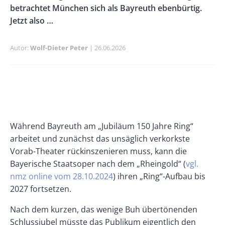
betrachtet München sich als Bayreuth ebenbürtig.
Jetzt also …
Autor
Wolf-Dieter Peter
Publikationsdatum
26.06.2026
Banner
Rectangle
Banner
Left
Rectangle
Right
Paragraphs
Text
Während Bayreuth am „Jubiläum 150 Jahre Ring“
arbeitet und zunächst das unsäglich verkorkste
Vorab-Theater rückinszenieren muss, kann die
Bayerische Staatsoper nach dem „Rheingold“ (
vgl.
nmz online vom 28.10.2024
) ihren „Ring“-Aufbau bis
2027 fortsetzen.
Nach dem kurzen, das wenige Buh übertönenden
Schlussjubel müsste das Publikum eigentlich den