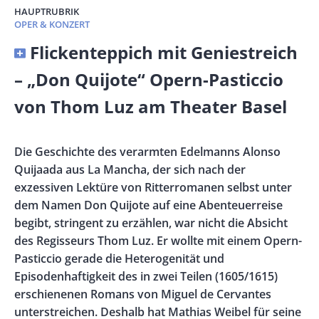
HAUPTRUBRIK
OPER & KONZERT
Banner
Flickenteppich mit Geniestreich
Full-
– „Don Quijote“ Opern-Pasticcio
Size
von Thom Luz am Theater Basel
Vorspann
Die Geschichte des verarmten Edelmanns Alonso
/
Quijaada aus La Mancha, der sich nach der
Teaser
exzessiven Lektüre von Ritterromanen selbst unter
dem Namen Don Quijote auf eine Abenteuerreise
begibt, stringent zu erzählen, war nicht die Absicht
des Regisseurs Thom Luz. Er wollte mit einem Opern-
Pasticcio gerade die Heterogenität und
Episodenhaftigkeit des in zwei Teilen (1605/1615)
erschienenen Romans von Miguel de Cervantes
unterstreichen. Deshalb hat Mathias Weibel für seine