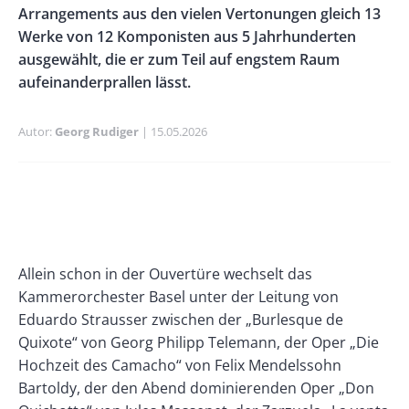
Arrangements aus den vielen Vertonungen gleich 13
Werke von 12 Komponisten aus 5 Jahrhunderten
ausgewählt, die er zum Teil auf engstem Raum
aufeinanderprallen lässt.
Autor
Georg Rudiger
Publikationsdatum
15.05.2026
Banner
Rectangle
Banner
Left
Rectangle
Right
Paragraphs
Text
Allein schon in der Ouvertüre wechselt das
Kammerorchester Basel unter der Leitung von
Eduardo Strausser zwischen der „Burlesque de
Quixote“ von Georg Philipp Telemann, der Oper „Die
Hochzeit des Camacho“ von Felix Mendelssohn
Bartoldy, der den Abend dominierenden Oper „Don