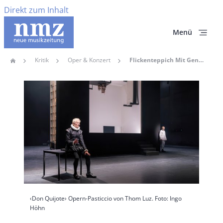
Direkt zum Inhalt
Menü
Kritik
Oper & Konzert
Flickenteppich Mit Geniestreich – „Don Quijote“ Opern-Pasticcio Von Thom Luz Am Theater Basel
Home
Pfadnavigation
Hauptbild
‹Don Quijote› Opern-Pasticcio von Thom Luz. Foto: Ingo
Höhn