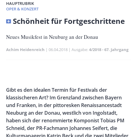
HAUPTRUBRIK
OPER & KONZERT
Banner
Schönheit für Fortgeschrittene
Full-
Size
Untertitel
Neues Musikfest in Neuburg an der Donau
Achim Heidenreich
Publikationsdatum
06.04.2018
Ausgabe
4/2018 - 67. Jahrgang
Banner
Rectangle
Banner
Left
Rectangle
Body
Gibt es den idealen Termin für Festivals der
Right
klassischeren Art? Im Grenzland zwischen Bayern
und Franken, in der pittoresken Renaissancestadt
Neuburg an der Donau, westlich von Ingolstadt,
haben sich der renommierte Komponist Tobias PM
Schneid, der PR-Fachmann Johannes Seifert, die
Kulturmanagerin Katrin Beck und die zwei Mitglieder