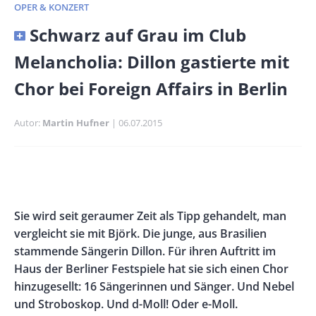
OPER & KONZERT
Banner
Schwarz auf Grau im Club
Full-
Melancholia: Dillon gastierte mit
Size
Chor bei Foreign Affairs in Berlin
Autor
Martin Hufner
Publikationsdatum
06.07.2015
Banner
Rectangle
Banner
Left
Rectangle
Body
Sie wird seit geraumer Zeit als Tipp gehandelt, man
Right
vergleicht sie mit Björk. Die junge, aus Brasilien
stammende Sängerin Dillon. Für ihren Auftritt im
Haus der Berliner Festspiele hat sie sich einen Chor
hinzugesellt: 16 Sängerinnen und Sänger. Und Nebel
und Stroboskop. Und d-Moll! Oder e-Moll.