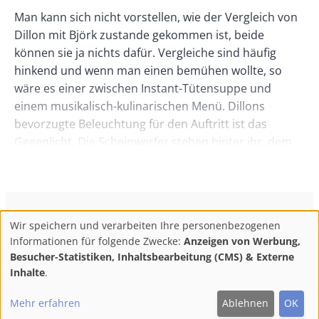
Man kann sich nicht vorstellen, wie der Vergleich von
Dillon mit Björk zustande gekommen ist, beide
können sie ja nichts dafür. Vergleiche sind häufig
hinkend und wenn man einen bemühen wollte, so
wäre es einer zwischen Instant-Tütensuppe und
einem musikalisch-kulinarischen Menü. Dillons
bevorzugte Beleuchtung für den Auftritt ist das
Gegenlicht. Die Scheinwerfer stehen hinter ihr, dem
Chor und dem Mann an den Electronics. Den
wabernden Nebelschwaden bekommt das gut.
Dazwischen, gelegentlich, im Takt der
Rhythmusmaschine auch mal der Einsatz von
ConBrio Kulturmedienhaus
AGB
Datenschutz
Wir speichern und verarbeiten Ihre personenbezogenen
Stroboskopen. Fast zu viel Energie, blendend, wo die
Use
Footer
Impressum
Info & Kontakt
Informationen für folgende Zwecke:
Anzeigen von Werbung,
Musik doch auf der Stelle tritt. Vorherrschend
of
Abo kündigen / Widerruf der Bestellung
Besucher-Statistiken, Inhaltsbearbeitung (CMS) & Externe
Repetitionstönen im und auf den Takt, die gerne in
personal
Inhalte
.
Quinte und Oktave ausweichen, mal auch kreisend
F
M
Y
data
Follow
um dünne Grundtöne der ab und zu hauchig-
Mehr erfahren
Ablehnen
OK
and
ac
ast
ou