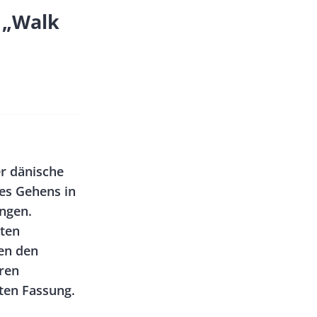
 „Walk
r dänische
es Gehens in
ngen.
ten
en den
eren
ten Fassung.