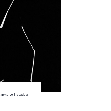
Gianmarco Bresadola