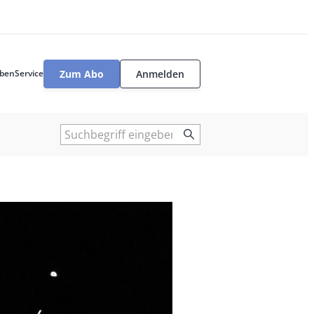
Zum Abo
Anmelden
ben
Service
User
tools
Suche