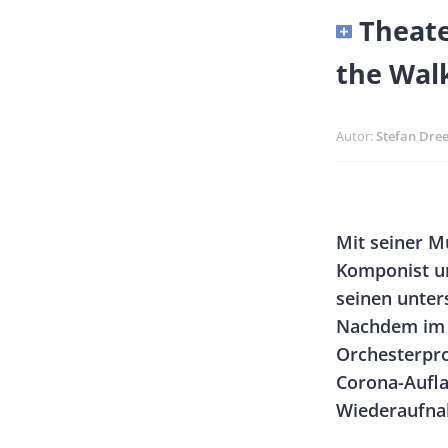
Banner
Theate
Full-
the Walk
Size
Autor
Stefan Dre
Banner
Rectangle
Body
Mit seiner M
Left
Komponist u
seinen unter
Nachdem im 
Orchesterpro
Corona-Aufla
Wiederaufnah