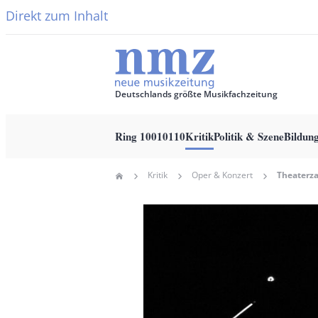
Direkt zum Inhalt
Deutschlands größte Musikfachzeitung
Ring 10010110
Kritik
Politik & Szene
Bildun
Main
Kritik
Oper & Konzert
Home
navigation
Pfadnavigation
Hauptbild