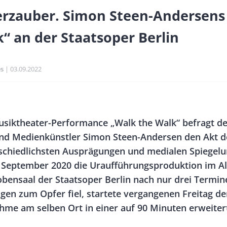
rzauber. Simon Steen-Andersens
“ an der Staatsoper Berlin
es
Publikationsdatum
03.09.2022
Banner
Rectangle
usiktheater-Performance „Walk the Walk“ befragt de
Right
nd Medienkünstler Simon Steen-Andersen den Akt d
schiedlichsten Ausprägungen und medialen Spiegelu
September 2020 die Uraufführungsproduktion im Al
bensaal der Staatsoper Berlin nach nur drei Termin
gen zum Opfer fiel, startete vergangenen Freitag d
me am selben Ort in einer auf 90 Minuten erweiter