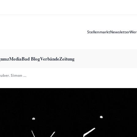
Stellenmarkt
Newsletter
Wer
Meta
menu
g
nmzMedia
Bad Blog
Verbände
Zeitung
Theaterzauber. Simon Steen-Andersens „Walk The Walk“ An Der Staatsoper Berlin