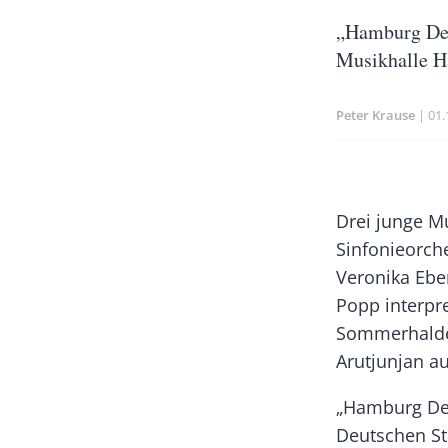
Untertitel
„Hamburg Deb
Musikhalle 
Peter Krause
Pu
01.
Banner
Rectangle
Body
Drei junge M
Left
Sinfonieorche
Veronika Eber
Popp interpr
Sommerhalde
Arutjunjan au
„Hamburg Deb
Deutschen St