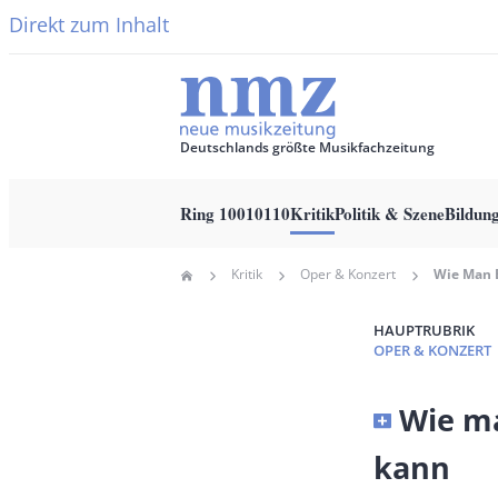
Direkt zum Inhalt
Deutschlands größte Musikfachzeitung
Ring 10010110
Kritik
Politik & Szene
Bildun
Main
Kritik
Oper & Konzert
Home
navigation
Pfadnavigation
HAUPTRUBRIK
OPER & KONZERT
Banner
Wie ma
Full-
kann
Size