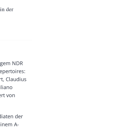
in der
digem NDR
epertoires:
t, Claudius
liano
rt von
diaten der
einem A-