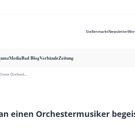
Stellenmarkt
Newsletter
Wer
Meta
menu
g
nmzMedia
Bad Blog
Verbände
Zeitung
Wie Man Einen Orchestermusiker Begeistern Kann
n einen Orchestermusiker begei