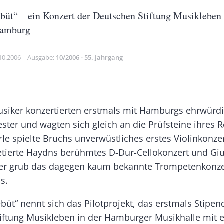
üt“ – ein Konzert der Deutschen Stiftung Musikleben 
Hamburg
blikationsdatum
10.2006
Ausgabe
10/2006 - 55. Jahrgang
Banner
Rectangle
usiker konzertierten erstmals mit Hamburgs ehrwür
Right
ster und wagten sich gleich an die Prüfsteine ihres R
le spielte Bruchs unverwüstliches erstes Violinkonzer
etierte Haydns berühmtes D-Dur-Cellokonzert und Giu
r grub das dagegen kaum bekannte Trompetenkonze
s.
üt“ nennt sich das Pilotprojekt, das erstmals Stipen
iftung Musikleben in der Hamburger Musikhalle mit 