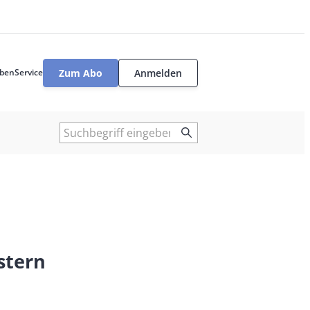
Zum Abo
Anmelden
ben
Service
User
tools
Suche
stern