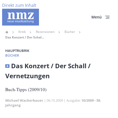
Direkt zum Inhalt
Menü
Kritik
Rezensionen
Bücher
Home
Pfadnavigation
Das Konzert / Der Schall / Vernetzungen
HAUPTRUBRIK
BÜCHER
Banner
Das Konzert / Der Schall /
Full-
Vernetzungen
Size
Untertitel
Buch-Tipps (2009/10)
Michael Wackerbauer
Publikationsdatum
06.10.2009
Ausgabe
10/2009 - 58.
Jahrgang