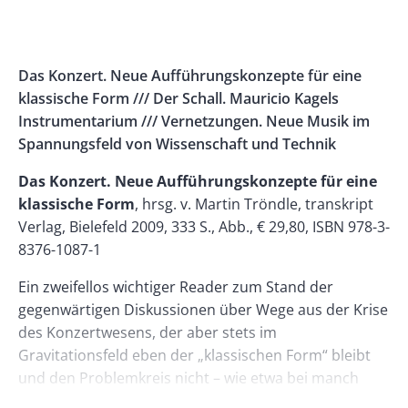
Banner
Rectangle
Banner
Left
Rectangle
Body
Das Konzert. Neue Aufführungskonzepte für eine
Right
klassische Form /// Der Schall. Mauricio Kagels
Instrumentarium /// Vernetzungen. Neue Musik im
Spannungsfeld von Wissenschaft und Technik
Das Konzert. Neue Aufführungskonzepte für eine
klassische Form
, hrsg. v. Martin Tröndle, transkript
Verlag, Bielefeld 2009, 333 S., Abb., € 29,80, ISBN 978-3-
8376-1087-1
Ein zweifellos wichtiger Reader zum Stand der
gegenwärtigen Diskussionen über Wege aus der Krise
des Konzertwesens, der aber stets im
Gravitationsfeld eben der „klassischen Form“ bleibt
und den Problemkreis nicht – wie etwa bei manch
radikalen Ansätzen der 1920er-Jahre – grundsätzlich