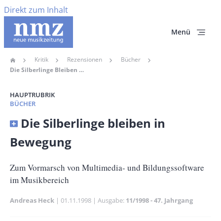
Direkt zum Inhalt
Menü
Kritik
Rezensionen
Bücher
Home
Pfadnavigation
Die Silberlinge Bleiben In Bewegung
HAUPTRUBRIK
BÜCHER
Banner
Die Silberlinge bleiben in
Full-
Bewegung
Size
Untertitel
Zum Vormarsch von Multimedia- und Bildungssoftware
im Musikbereich
Andreas Heck
Publikationsdatum
01.11.1998
Ausgabe
11/1998 - 47. Jahrgang