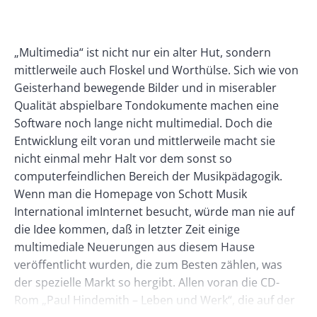
Banner
Rectangle
Banner
Body
„Multimedia“ ist nicht nur ein alter Hut, sondern
Left
Rectangle
mittlerweile auch Floskel und Worthülse. Sich wie von
Right
Geisterhand bewegende Bilder und in miserabler
Qualität abspielbare Tondokumente machen eine
Software noch lange nicht multimedial. Doch die
Entwicklung eilt voran und mittlerweile macht sie
nicht einmal mehr Halt vor dem sonst so
computerfeindlichen Bereich der Musikpädagogik.
Wenn man die Homepage von Schott Musik
International imInternet besucht, würde man nie auf
die Idee kommen, daß in letzter Zeit einige
multimediale Neuerungen aus diesem Hause
veröffentlicht wurden, die zum Besten zählen, was
der spezielle Markt so hergibt. Allen voran die CD-
Rom „Paul Hindemith – Leben und Werk“, die auf der