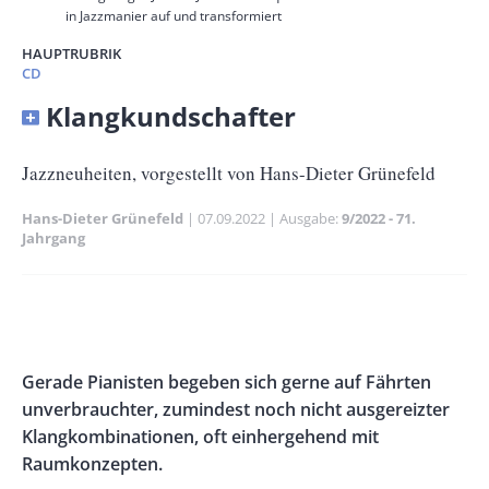
in Jazzmanier auf und transformiert
HAUPTRUBRIK
CD
Banner
Klangkundschafter
Full-
Size
Untertitel
Jazzneuheiten, vorgestellt von Hans-Dieter Grünefeld
Hans-Dieter Grünefeld
Publikationsdatum
07.09.2022
Ausgabe
9/2022 - 71.
Jahrgang
Banner
Rectangle
Banner
Left
Rectangle
Body
Gerade Pianisten begeben sich gerne auf Fährten
Right
unverbrauchter, zumindest noch nicht ausgereizter
Klangkombinationen, oft einhergehend mit
Raumkonzepten.