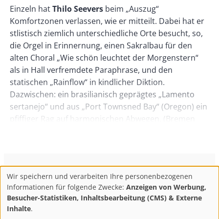
Einzeln hat
Thilo Seevers
beim „Auszug“
Komfortzonen verlassen, wie er mitteilt. Dabei hat er
stlistisch ziemlich unterschiedliche Orte besucht, so,
die Orgel in Erinnernung, einen Sakralbau für den
alten Choral „Wie schön leuchtet der Morgenstern“
als in Hall verfremdete Paraphrase, und den
statischen „Rainflow“ in kindlicher Diktion.
Dazwischen: ein brasilianisch geprägtes „Lamento
sertanejo“ und aus „Port Townsned Bay“ (Oregon) ein
pfiffiger Rag auf harmonischen Abwegen. (Bremen
Radiohall)
Darauf bewegen sich auch
Omar Sosa
und seine
Duo-Partnerin
Marialy Pacheco
mit ihren „Manos“,
nämlich durch sich überlagernde Gesten „Angustiado
ConBrio Kulturmedienhaus
AGB
Datenschutz
Wir speichern und verarbeiten Ihre personenbezogenen
Use
Footer
Impressum
Info & Kontakt
Informationen für folgende Zwecke:
Anzeigen von Werbung,
4 Hands“ als virtuoses Vexierspiel. Beide befinden sich
of
Abo kündigen / Widerruf der Bestellung
Besucher-Statistiken, Inhaltsbearbeitung (CMS) & Externe
da manchmal „El Bola“ auf einer tour de force mit
personal
Inhalte
.
krachender perkussiver Energie, manchmal bei