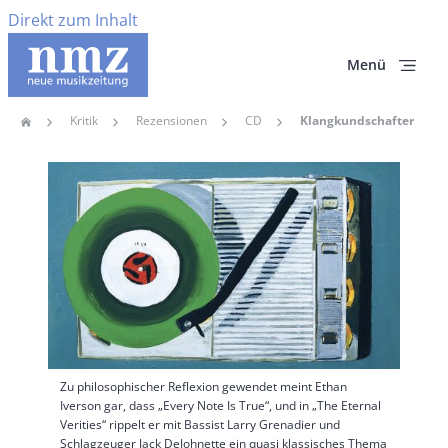
Direkt zum Inhalt
Menü
Kritik
Rezensionen
CD
Klangkundschafter
Home
Pfadnavigation
Hauptbild
Zu philosophischer Reflexion gewendet meint Ethan
Iverson gar, dass „Every Note Is True“, und in „The Eternal
Verities“ rippelt er mit Bassist Larry Grenadier und
Schlagzeuger Jack DeJohnette ein quasi klassisches Thema