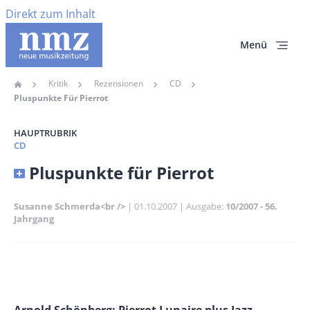
Direkt zum Inhalt
Menü
Kritik
Rezensionen
CD
Home
Pfadnavigation
Pluspunkte Für Pierrot
HAUPTRUBRIK
CD
Banner
Pluspunkte für Pierrot
Full-
Size
Susanne Schmerda<br />
Publikationsdatum
01.10.2007
Ausgabe
10/2007 - 56.
Jahrgang
Banner
Rectangle
Banner
Left
Rectangle