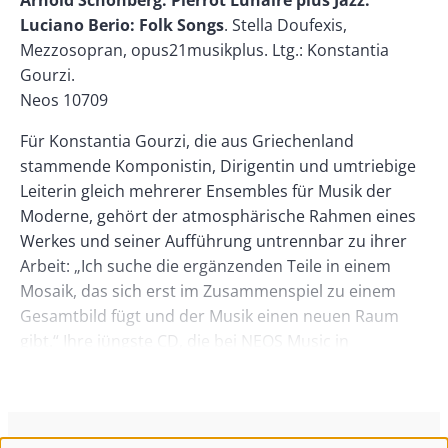
Body
Arnold Schönberg: Pierrot Lunaire plus Jazz.
Right
Luciano Berio: Folk Songs
. Stella Doufexis,
Mezzosopran, opus21musikplus. Ltg.: Konstantia
Gourzi.
Neos 10709
Für Konstantia Gourzi, die aus Griechenland
stammende Komponistin, Dirigentin und umtriebige
Leiterin gleich mehrerer Ensembles für Musik der
Moderne, gehört der atmosphärische Rahmen eines
Werkes und seiner Aufführung untrennbar zu ihrer
Arbeit: „Ich suche die ergänzenden Teile in einem
Mosaik, das sich erst im Zusammenspiel zu einem
Gesamtbild fügt und der Musik einen neuen Raum
gibt.“ Ihre jüngste CD, die bei NEOS Music in
Koproduktion mit dem Bayerischen Rundfunk
erschienen ist, löst diesen Anspruch mit dem frisch
gegründeten Ensemble „opus21musikplus“ auf
wohltuend unkonventionelle Weise ein. Arnold