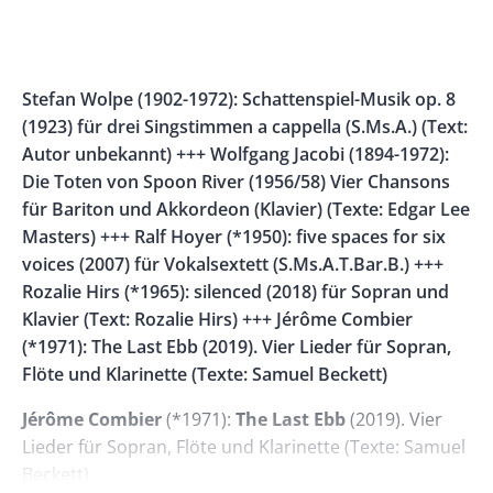
Banner
Rectangle
Banner
Left
Rectangle
Body
Stefan Wolpe (1902-1972): Schattenspiel-Musik op. 8
Right
(1923) für drei Singstimmen a cappella (S.Ms.A.) (Text:
Autor unbekannt) +++ Wolfgang Jacobi (1894-1972):
Die Toten von Spoon River (1956/58) Vier Chansons
für Bariton und Akkordeon (Klavier) (Texte: Edgar Lee
Masters) +++ Ralf Hoyer (*1950): five spaces for six
voices (2007) für Vokalsextett (S.Ms.A.T.Bar.B.) +++
Rozalie Hirs (*1965): silenced (2018) für Sopran und
Klavier (Text: Rozalie Hirs) +++ Jérôme Combier
(*1971): The Last Ebb (2019). Vier Lieder für Sopran,
Flöte und Klarinette (Texte: Samuel Beckett)
Jérôme Combier
(*1971):
The Last Ebb
(2019). Vier
Lieder für Sopran, Flöte und Klarinette (Texte: Samuel
Beckett)