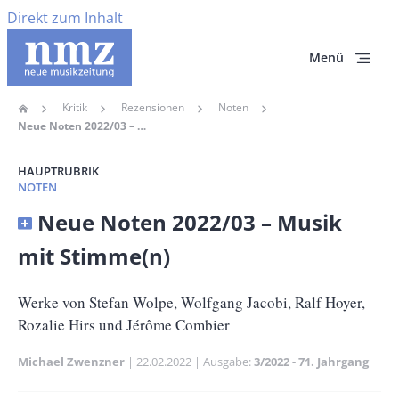
Direkt zum Inhalt
Menü
Kritik
Rezensionen
Noten
Home
Pfadnavigation
Neue Noten 2022/03 – Musik Mit Stimme(n)
HAUPTRUBRIK
NOTEN
Banner
Neue Noten 2022/03 – Musik
Full-
mit Stimme(n)
Size
Untertitel
Werke von Stefan Wolpe, Wolfgang Jacobi, Ralf Hoyer,
Rozalie Hirs und Jérôme Combier
Michael Zwenzner
Publikationsdatum
22.02.2022
Ausgabe
3/2022 - 71. Jahrgang