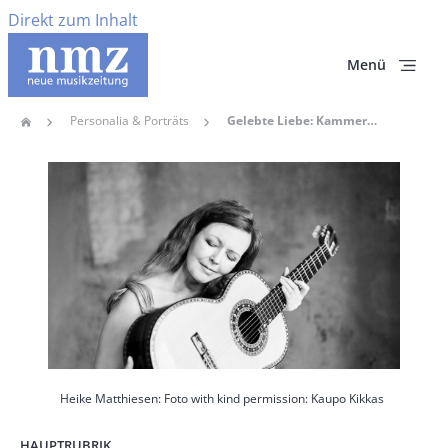
Direkt zum Inhalt
Menü
Personalia & Porträts
Gelebte Liebe: Kammermusik, Kommunikation, Kollegialität – Ein Nachruf Auf Heike Matthiesen
Home
Pfadnavigation
Hauptbild
Heike Matthiesen: Foto with kind permission: Kaupo Kikkas
HAUPTRUBRIK