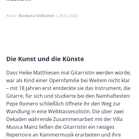
Autor
Barbara Volkwein
Publikationsdatum
28.12.2023
Banner
Rectangle
Banner
Left
Rectangle
Die Kunst und die Künste
Paragraphs
Text
Right
Dass Heike Matthiesen mal Gitarristin werden würde,
war als Kind einer Opernfamilie bei Weitem nicht klar
– mit 18 Jahren erst entdeckte sie das Instrument, die
Gitarre, für sich und studierte bei den Namhaftesten:
Pepe Romero schließlich öffnete ihr den Weg zur
Wandlung in eine Weltklassesolistin. Die über zwei
Dekaden währende Zusammenarbeit mit der Villa
Musica Mainz ließen die Gitarristin ein riesiges
Repertoire an Kammermusik erarbeiten und ihre