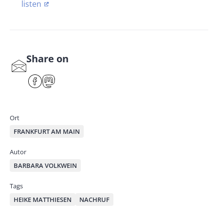
listen
Share on
S
har
F
M
e
ace
ast
by
bo
od
mai
ok
on
Ort
l
FRANKFURT AM MAIN
Autor
BARBARA VOLKWEIN
Tags
HEIKE MATTHIESEN
NACHRUF