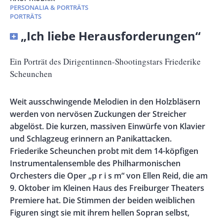
PERSONALIA & PORTRÄTS
PORTRÄTS
Banner
„Ich liebe Herausforderungen“
Full-
Size
Untertitel
Ein Porträt des Dirigentinnen-Shootingstars Friederike
Scheunchen
Vorspann
Weit ausschwingende Melodien in den Holzbläsern
/
werden von nervösen Zuckungen der Streicher
Teaser
abgelöst. Die kurzen, massiven Einwürfe von Klavier
und Schlagzeug erinnern an Panikattacken.
Friederike Scheunchen probt mit dem 14-köpfigen
Instrumentalensemble des Philharmonischen
Orchesters die Oper „p r i s m“ von Ellen Reid, die am
9. Oktober im Kleinen Haus des Freiburger Theaters
Premiere hat. Die Stimmen der beiden weiblichen
Figuren singt sie mit ihrem hellen Sopran selbst,