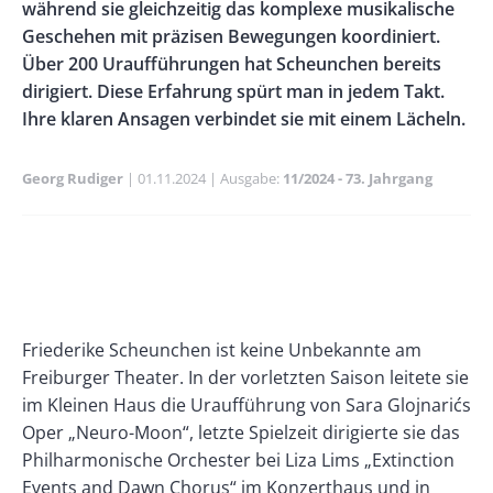
während sie gleichzeitig das komplexe musikalische
Geschehen mit präzisen Bewegungen koordiniert.
Über 200 Uraufführungen hat Scheunchen bereits
dirigiert. Diese Erfahrung spürt man in jedem Takt.
Ihre klaren Ansagen verbindet sie mit einem Lächeln.
Georg Rudiger
Publikationsdatum
01.11.2024
Ausgabe
11/2024 - 73. Jahrgang
Banner
Rectangle
Banner
Left
Rectangle
Right
Paragraphs
Text
Friederike Scheunchen ist keine Unbekannte am
Freiburger Theater. In der vorletzten Saison leitete sie
im Kleinen Haus die Uraufführung von Sara Glojnarićs
Oper „Neuro-Moon“, letzte Spielzeit dirigierte sie das
Philharmonische Orchester bei Liza Lims „Extinction
Events and Dawn Chorus“ im Konzerthaus und in