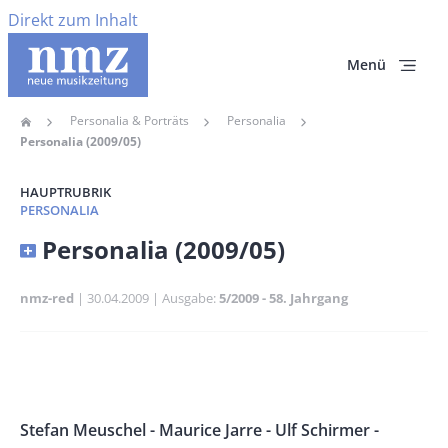
Direkt zum Inhalt
Menü
Personalia & Porträts
Personalia
Home
Pfadnavigation
Personalia (2009/05)
HAUPTRUBRIK
PERSONALIA
Banner
Personalia (2009/05)
Full-
Size
nmz-red
Publikationsdatum
30.04.2009
Ausgabe
5/2009 - 58. Jahrgang
Banner
Rectangle
Banner
Left
Rectangle
Body
Stefan Meuschel - Maurice Jarre - Ulf Schirmer -