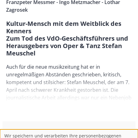
Right
Franzpeter Messmer - Ingo Metzmacher - Lothar
Zagrosek
Kultur-Mensch mit dem Weitblick des
Kenners
Zum Tod des VdO-Geschäftsführers und
Herausgebers von Oper & Tanz Stefan
Meuschel
Auch für die neue musikzeitung hat er in
unregelmäßigen Abständen geschrieben, kritisch,
kompetent und stilsicher: Stefan Meuschel, der am 7.
April nach schwerer Krankheit gestorben ist. Die
journalistische Arbeit allerdings war nur ein Nebenjob
für den agilen Vielseiter. Was aber war eigentlich sein
Hauptberuf?
Regieassistent, unter anderem bei Fritz Kortner,
Regisseur bei Film und Theater, Drehbuchschreiber,
ConBrio Kulturmedienhaus
AGB
Datenschutz
Wir speichern und verarbeiten Ihre personenbezogenen