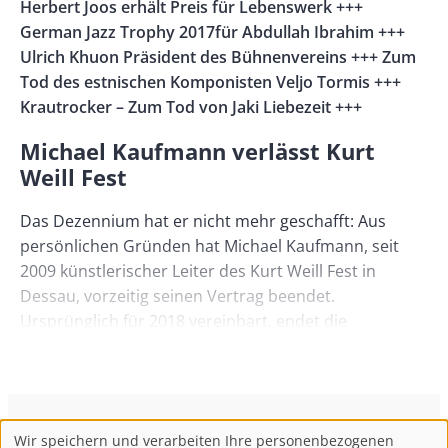
Right
Herbert Joos erhält Preis für Lebenswerk +++
German Jazz Trophy 2017für Abdullah Ibrahim +++
Ulrich Khuon Präsident des Bühnenvereins +++ Zum
Tod des estnischen Komponisten Veljo Tormis +++
Krautrocker – Zum Tod von Jaki Liebezeit +++
Michael Kaufmann verlässt Kurt
Weill Fest
Das Dezennium hat er nicht mehr geschafft: Aus
persönlichen Gründen hat Michael Kaufmann, seit
2009 künstlerischer Leiter des Kurt Weill Fest in
Dessau, vorzeitig seinen Vertrag beendet.
Ursprünglich für 2018 vereinbart, endet die
erfolgreiche Verbindung nun mit dem Ende des
Festes 2017. „Was auf jeden Fall bleibt“, so Thomas
Markworth, Präsident der Kurt-Weill-Gesellschaft,
sind sechs vom Publikum gefeierte Festspiel-
ConBrio Kulturmedienhaus
AGB
Datenschutz
Wir speichern und verarbeiten Ihre personenbezogenen
Programme von 2011 bis 2016 und eine rasante