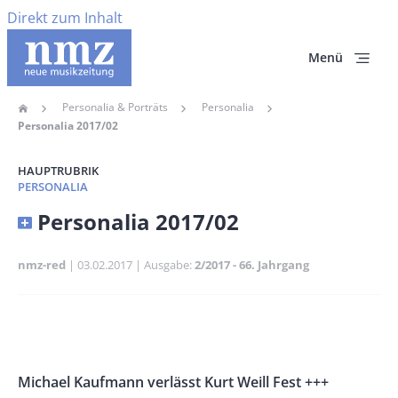
Direkt zum Inhalt
Menü
Personalia & Porträts
Personalia
Home
Pfadnavigation
Personalia 2017/02
HAUPTRUBRIK
PERSONALIA
Banner
Personalia 2017/02
Full-
Size
nmz-red
Publikationsdatum
03.02.2017
Ausgabe
2/2017 - 66. Jahrgang
Banner
Rectangle
Banner
Left
Rectangle
Body
Michael Kaufmann verlässt Kurt Weill Fest +++