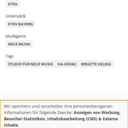
DTKV
Unterrubrik
DTKV BAYERN
Musikgenre
NEUE MUSIK
Tags
STUDIO FÜR NEUE MUSIK
IVA KOVAC
BRIGITTE HELBIG
ConBrio Kulturmedienhaus
AGB
Datenschutz
Wir speichern und verarbeiten Ihre personenbezogenen
Use
Footer
Impressum
Info & Kontakt
Informationen für folgende Zwecke:
Anzeigen von Werbung,
of
Abo kündigen / Widerruf der Bestellung
Besucher-Statistiken, Inhaltsbearbeitung (CMS) & Externe
personal
Inhalte
.