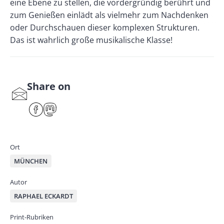
eine Ebene zu stellen, die vordergründig berührt und
zum Genießen einlädt als vielmehr zum Nachdenken
oder Durchschauen dieser komplexen Strukturen.
Das ist wahrlich große musikalische Klasse!
Share on
S
har
F
M
e
ace
ast
by
bo
od
mai
ok
on
Ort
l
MÜNCHEN
Autor
RAPHAEL ECKARDT
Print-Rubriken