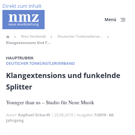
Direkt zum Inhalt
Menü
Nmz Verbände
Deutscher Tonkünstlerverband
Home
Pfadnavigation
Klangextensions Und Funkelnde Splitter
HAUPTRUBRIK
DEUTSCHER TONKÜNSTLERVERBAND
Banner
Klangextensions und funkelnde
Full-
Splitter
Size
Untertitel
Younger than us – Studio für Neue Musik
Autor
Raphael Eckardt
Publikationsdatum
25.08.2019
Ausgabe
7/2019 - 68.
Jahrgang