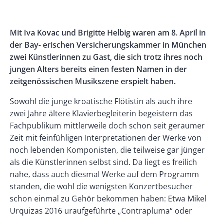
Banner
Rectangle
Banner
Body
Mit Iva Kovac und Brigitte Helbig waren am 8. April in
Left
Rectangle
der Bay- erischen Versicherungskammer in München
Right
zwei Künstlerinnen zu Gast, die sich trotz ihres noch
jungen Alters bereits einen festen Namen in der
zeitgenössischen Musikszene erspielt haben.
Sowohl die junge kroatische Flötistin als auch ihre
zwei Jahre ältere Klavierbegleiterin begeistern das
Fachpublikum mittlerweile doch schon seit geraumer
Zeit mit feinfühligen Interpretationen der Werke von
noch lebenden Komponisten, die teilweise gar jünger
als die Künstlerinnen selbst sind. Da liegt es freilich
nahe, dass auch diesmal Werke auf dem Programm
standen, die wohl die wenigsten Konzertbesucher
schon einmal zu Gehör bekommen haben: Etwa Mikel
Urquizas 2016 uraufgeführte „Contrapluma“ oder