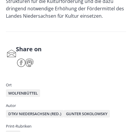
Strukturen für die Kulturförderung und die dazu
dringend notwendige Erhöhung der Fördermittel des
Landes Niedersachsen für Kultur einsetzen.
Share on
S
har
F
M
e
ace
ast
by
bo
od
mai
ok
on
Ort
l
WOLFENBÜTTEL
Autor
DTKV NIEDERSACHSEN (RED.)
GUNTER SOKOLOWSKY
Print-Rubriken