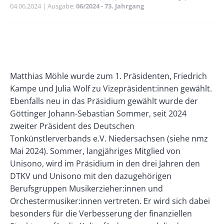
04.06.2024
Ausgabe
06/2024 - 73. Jahrgang
Banner
Rectangle
Banner
Left
Rectangle
Paragraphs
Text
Matthias Möhle wurde zum 1. Präsidenten, Friedrich
Right
Kampe und Julia Wolf zu Vizepräsident:innen gewählt.
Ebenfalls neu in das Präsidium gewählt wurde der
Göttinger Johann-Sebas­tian Sommer, seit 2024
zweiter Präsident des Deutschen
Tonkünstlerverbands e.V. Niedersachsen (siehe nmz
Mai 2024). Sommer, langjähriges Mitglied von
Unisono, wird im Präsidium in den drei Jahren den
DTKV und Unisono mit den dazugehörigen
Berufsgruppen Musikerzieher:innen und
Orchestermusiker:innen vertreten. Er wird sich dabei
besonders für die Verbesserung der finanziellen