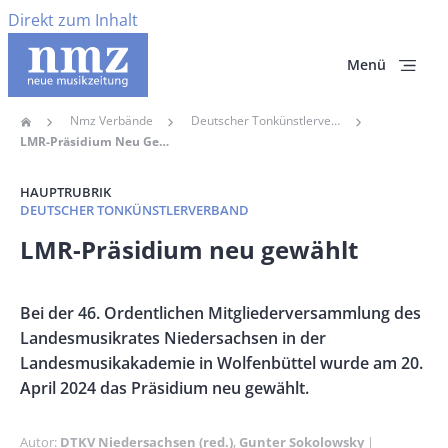
Direkt zum Inhalt
Menü
Nmz Verbände
Deutscher Tonkünstlerverband
Home
Pfadnavigation
LMR-Präsidium Neu Gewählt
HAUPTRUBRIK
DEUTSCHER TONKÜNSTLERVERBAND
Banner
LMR-Präsidium neu gewählt
Full-
Size
Vorspann
Bei der 46. Ordentlichen Mitgliederversammlung des
/
Landesmusikrates Niedersachsen in der
Teaser
Landesmusikakademie in Wolfenbüttel wurde am 20.
April 2024 das Präsidium neu gewählt.
Autor
DTKV Niedersachsen (red.)
Gunter Sokolowsky
Publikation