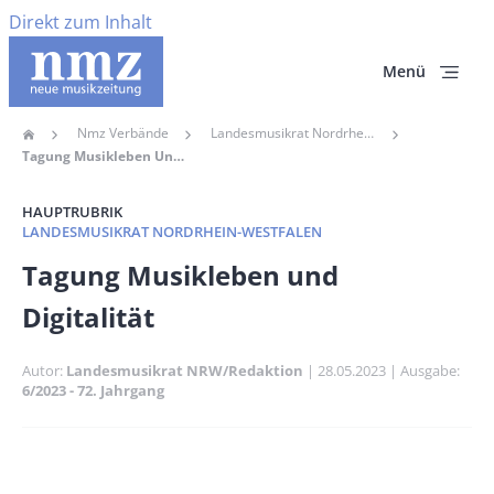
Direkt zum Inhalt
Menü
Nmz Verbände
Landesmusikrat Nordrhein-Westfalen
Home
Pfadnavigation
Tagung Musikleben Und Digitalität
HAUPTRUBRIK
LANDESMUSIKRAT NORDRHEIN-WESTFALEN
Banner
Tagung Musikleben und
Full-
Digitalität
Size
Autor
Landesmusikrat NRW/Redaktion
Publikationsdatum
28.05.2023
Ausgabe
6/2023 - 72. Jahrgang
Banner