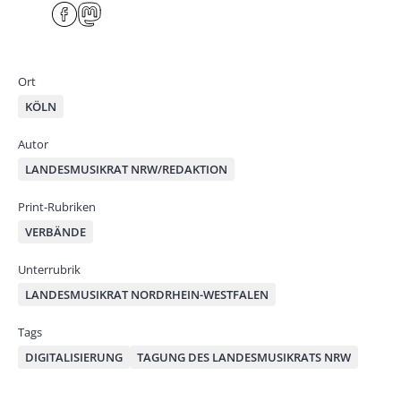
har
F
M
e
ace
ast
by
bo
od
mai
ok
on
Ort
l
KÖLN
Autor
LANDESMUSIKRAT NRW/REDAKTION
Print-Rubriken
VERBÄNDE
Unterrubrik
LANDESMUSIKRAT NORDRHEIN-WESTFALEN
Tags
DIGITALISIERUNG
TAGUNG DES LANDESMUSIKRATS NRW