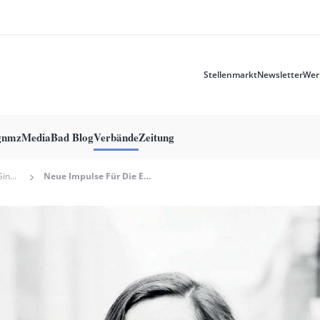
Stellenmarkt
Newsletter
Wer
Meta
menu
g
nmzMedia
Bad Blog
Verbände
Zeitung
Verband Bayerischer Sing- Und Musikschulen
Neue Impulse Für Die Elementare Musikpädagogik