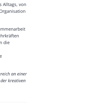
 Alltags, von
 Organisation
sammenarbeit
ehrkräften
n die
e
reich an einer
 der kreativen