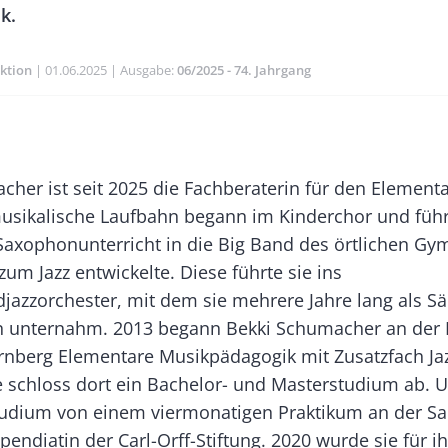
ik.
ktion
Publikationsdatum
01.06.2025
Ausgabe
06/2025 - 74. Jahrgang
Banner
Rectangle
cher ist seit 2025 die Fachberaterin für den Element
Right
usikalische Laufbahn begann im Kinderchor und führ
 Saxophonunterricht in die Big Band des örtlichen G
 zum Jazz entwickelte. Diese führte sie ins
jazzorchester, mit dem sie mehrere Jahre lang als Sä
n unternahm. 2013 begann Bekki Schumacher an der
rnberg Elementare Musikpädagogik mit Zusatzfach Ja
ie schloss dort ein Bachelor- und Mas­terstudium ab.
udium von einem viermonatigen Praktikum an der Sa
ipendiatin der Carl-Orff-Stiftung. 2020 wurde sie für i