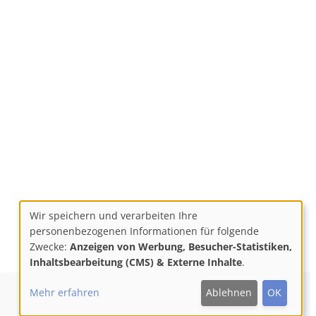
Wir speichern und verarbeiten Ihre
Use
personenbezogenen Informationen für folgende
Zwecke:
Anzeigen von Werbung, Besucher-Statistiken,
of
Inhaltsbearbeitung (CMS) & Externe Inhalte
.
personal
Mehr erfahren
Ablehnen
OK
F
M
Y
data