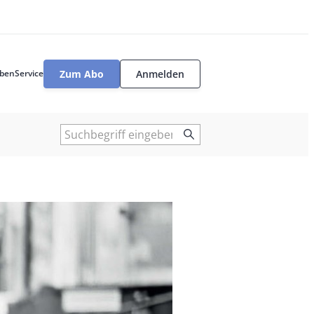
Zum Abo
Anmelden
ben
Service
User
tools
Suche