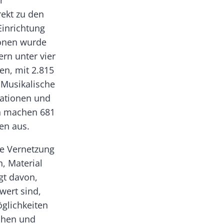
r
rekt zu den
Einrichtung
ionen wurde
rn unter vier
en, mit 2.815
 Musikalische
rationen und
en machen 681
en aus.
ke Vernetzung
, Material
gt davon,
wert sind,
öglichkeiten
chen und