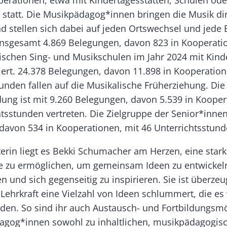
perationen, etwa mit Kindertagesstätten, Schulen ode
 statt. Die Musikpädagog*innen bringen die Musik di
 stellen sich dabei auf jeden Ortswechsel und jede 
 insgesamt 4.869 Belegungen, davon 823 in Kooperat
ischen Sing- und Musikschulen im Jahr 2024 mit Kinde
iert. 24.378 Belegungen, davon 11.898 in Kooperation
unden fallen auf die Musikalische Früherziehung. Die
ung ist mit 9.260 Belegungen, davon 5.539 in Koope
htsstunden vertreten. Die Zielgruppe der Senior*inn
davon 534 in Kooperationen, mit 46 Unterrichtsstund
terin liegt es Bekki Schumacher am Herzen, eine star
te zu ermöglichen, um gemeinsam Ideen zu entwickeln
 und sich gegenseitig zu inspirieren. Sie ist überzeu
 Lehrkraft eine Vielzahl von Ideen schlummert, die es 
erden. So sind ihr auch Austausch- und Fortbildungsm
agog*innen sowohl zu inhaltlichen, musikpädagogis