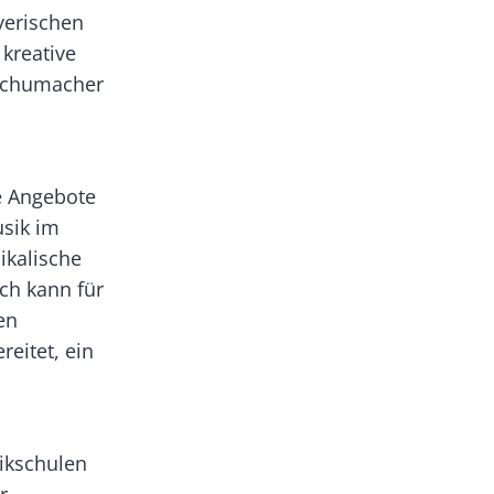
yerischen
 kreative
 Schumacher
ie Angebote
usik im
ikalische
ch kann für
en
reitet, ein
sikschulen