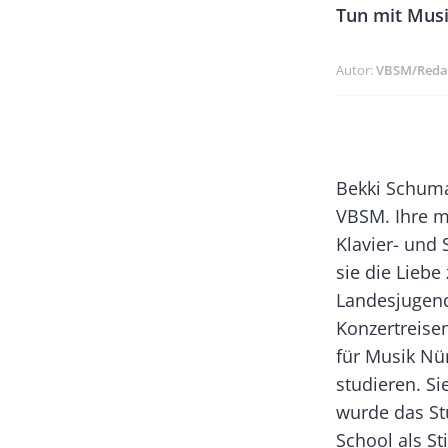
Tun mit Mus
Autor
VBSM/Reda
Banner
Rectangle
Paragraphs
Text
Bekki Schuma
Left
VBSM. Ihre m
Klavier- und
sie die Liebe
Landesjugend
Konzertreise
für Musik Nü
studieren. S
wurde das St
School als St