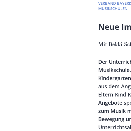
VERBAND BAYERI
MUSIKSCHULEN
Banner
Neue Im
Full-
Size
Untertitel
Mit Bekki S
Vorspann
Der Unterrich
/
Musikschule.
Teaser
Kindergarten
aus dem Ang
Eltern-Kind-
Angebote spe
zum Musik m
Bewegung und
Unterrichtsa