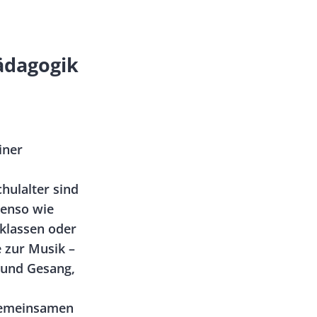
ädagogik
iner
hulalter sind
benso wie
rklassen oder
e zur Musik –
und Gesang,
 gemeinsamen