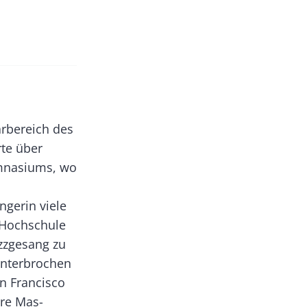
arbereich des
te über
ymnasiums, wo
ngerin viele
 Hochschule
zzgesang zu
 Unterbrochen
n Francisco
hre Mas­