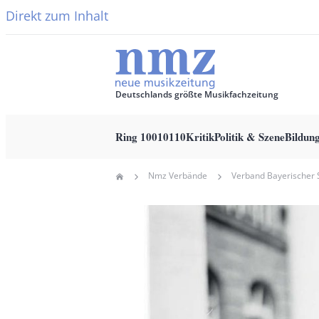
Direkt zum Inhalt
Deutschlands größte Musikfachzeitung
Ring 10010110
Kritik
Politik & Szene
Bildun
Main
Nmz Verbände
Home
navigation
Pfadnavigation
Hauptbild