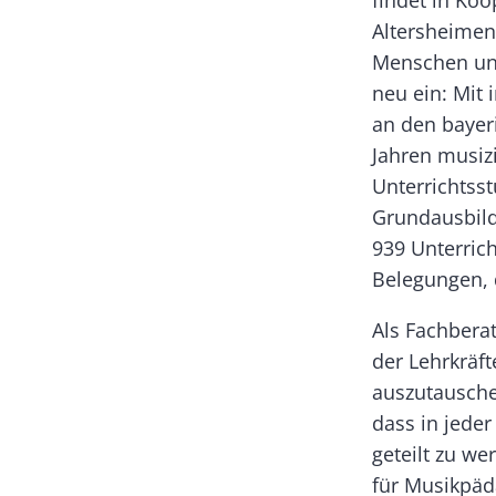
findet in Koo
Altersheimen
Menschen und
neu ein: Mit
an den bay­er
Jahren musiz
Unterrichtsst
Grundausbild
939 Unterric
Belegungen, 
Als Fachbera
der Lehrkräf
auszutauschen
dass in jeder
geteilt zu w
für Musikpäd