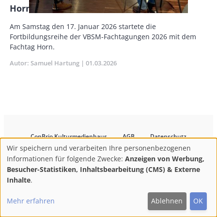
Horn im Fokus
Vorspann
Am Samstag den 17. Januar 2026 star­tete die
/
Fortbildungsreihe der VBSM-Fachtagungen 2026 mit dem
Teaser
Fachtag Horn.
Autor
Samuel Hartung
Publikationsdatum
01.03.2026
ConBrio Kulturmedienhaus
AGB
Datenschutz
Footer
Impressum
Info & Kontakt
Wir speichern und verarbeiten Ihre personenbezogenen
Use
Abo kündigen / Widerruf der Bestellung
Informationen für folgende Zwecke:
Anzeigen von Werbung,
of
Besucher-Statistiken, Inhaltsbearbeitung (CMS) & Externe
personal
Inhalte
.
F
M
Y
Follow
data
ac
ast
ou
us
Mehr erfahren
Ablehnen
OK
and
on:
eb
od
Tu